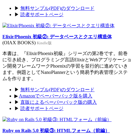
▶
無料サンプル(PDF)のダウンロード
▶
読者サポートページ
Elixir/Phoenix 初級②: データベースとクエリ構造体
(OIAX BOOKS)
Kindle版
本書は、『Elixir/Phoenix初級』シリーズの第2巻です。前巻
に引き続き、プログラミング言語ElixirとWebアプリケーショ
ン開発フレームワークPhoenixの学習を並行的に進めていき
ます。例題としてNanoPlannerという簡易予約表管理システ
ムを作ります。
▶
無料サンプル(PDF)のダウンロード
▶
Amazonでペーパーバック版を購入
▶
直販によるペーパーバック版の購入
▶
読者サポートページ
Ruby on Rails 5.0 初級③: HTMLフォーム（前編）