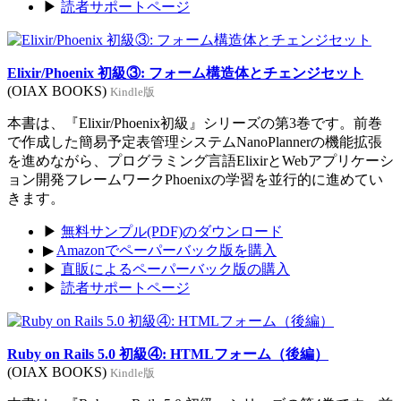
▶
読者サポートページ
Elixir/Phoenix 初級③: フォーム構造体とチェンジセット
(OIAX BOOKS)
Kindle版
本書は、『Elixir/Phoenix初級』シリーズの第3巻です。前巻
で作成した簡易予定表管理システムNanoPlannerの機能拡張
を進めながら、プログラミング言語ElixirとWebアプリケーシ
ョン開発フレームワークPhoenixの学習を並行的に進めてい
きます。
▶
無料サンプル(PDF)のダウンロード
▶
Amazonでペーパーバック版を購入
▶
直販によるペーパーバック版の購入
▶
読者サポートページ
Ruby on Rails 5.0 初級④: HTMLフォーム（後編）
(OIAX BOOKS)
Kindle版