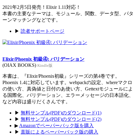
2021年2月5日発売！Elixir 1.11対応！
本書の主要なテーマは、モジュール、関数、データ型、パタ
ーンマッチングなどです。
▶
読者サポートページ
Elixir/Phoenix 初級④: バリデーション
(OIAX BOOKS)
Kindle版
本書は、『Elixir/Phoenix初級』シリーズの第4巻です。
Phoenix 1.4に対応しています。webpackの設定、whereマクロ
の使い方、真偽値と日付のあ使い方、Gettextモジュールによ
る国際化、バリデーション、エラーメッセージの日本語化、
など内容は盛りだくさんです。
▶
無料サンプル(PDF)のダウンロード(1)
▶
無料サンプル(PDF)のダウンロード(2)
▶
Amazonでペーパーバック版を購入
▶
直販によるペーパーバック版の購入