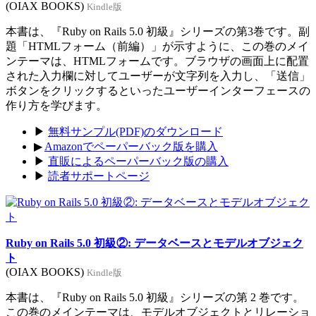
(OIAX BOOKS)
Kindle版
本書は、『Ruby on Rails 5.0 初級』シリーズの第3巻です。副
題「HTMLフォーム（前編）」が示すように、この巻のメイ
ンテーマは、HTMLフォームです。ブラウザの画面上に配置
された入力欄に対してユーザーが文字列を入力し、「送信」
ボタンをクリックするといったユーザーインターフェースの
作り方を学びます。
▶
無料サンプル(PDF)のダウンロード
▶
Amazonでペーパーバック版を購入
▶
直販によるペーパーバック版の購入
▶
読者サポートページ
Ruby on Rails 5.0 初級②: データベースとモデルオブジェク
ト
(OIAX BOOKS)
Kindle版
本書は、『Ruby on Rails 5.0 初級』シリーズの第 2 巻です。
この巻のメインテーマは、モデルオブジェクトとリレーショ