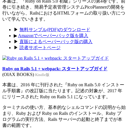
本書は、『Ruby on Rails 5.0 初級』シリーズの第4巻です。前
巻に引き続き、簡易予定表管理システムPicoPlannerの開発を
行いながら、RailsにおけるHTMLフォームの取り扱い方につ
いて学んでいきます。
▶
無料サンプル(PDF)のダウンロード
▶
Amazonでペーパーバック版を購入
▶
直販によるペーパーバック版の購入
▶
読者サポートページ
Ruby on Rails 5.1 + webpack: スタートアップガイド
(OIAX BOOKS)
Kindle版
本書は、2016 年に刊行された『Ruby on Rails 5.0 インストー
ル手順書』の改訂版に当たります。記述の対象が、2017 年
にリリースされた Ruby on Rails 5.1 になっています。
ターミナルの使い方、基本的なシェルコマンドの説明から始
まり、Ruby および Ruby on Rails のインストール、Ruby プ
ログラムの実行方法、Rails サーバーの起動と終了までが本
書の範囲です。