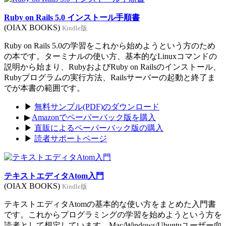
Ruby on Rails 5.0 インストール手順書
(OIAX BOOKS)
Kindle版
Ruby on Rails 5.0の学習をこれから始めようという方のため
の本です。ターミナルの使い方、基本的なLinuxコマンドの
説明から始まり、RubyおよびRuby on Railsのインストール、
Rubyプログラムの実行方法、Railsサーバーの起動と終了ま
でが本書の範囲です。
▶
無料サンプル(PDF)のダウンロード
▶
Amazonでペーパーバック版を購入
▶
直販によるペーパーバック版の購入
▶
読者サポートページ
テキストエディタAtom入門
(OIAX BOOKS)
Kindle版
テキストエディタAtomの基本的な使い方をまとめた入門書
です。これからプログラミングの学習を始めようという方を
読者として想定しています。Mac/Windows/Ubuntuユーザー向