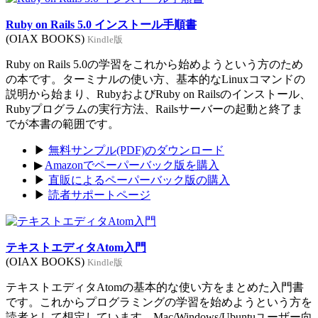
Ruby on Rails 5.0 インストール手順書
(OIAX BOOKS)
Kindle版
Ruby on Rails 5.0の学習をこれから始めようという方のため
の本です。ターミナルの使い方、基本的なLinuxコマンドの
説明から始まり、RubyおよびRuby on Railsのインストール、
Rubyプログラムの実行方法、Railsサーバーの起動と終了ま
でが本書の範囲です。
▶
無料サンプル(PDF)のダウンロード
▶
Amazonでペーパーバック版を購入
▶
直販によるペーパーバック版の購入
▶
読者サポートページ
テキストエディタAtom入門
(OIAX BOOKS)
Kindle版
テキストエディタAtomの基本的な使い方をまとめた入門書
です。これからプログラミングの学習を始めようという方を
読者として想定しています。Mac/Windows/Ubuntuユーザー向