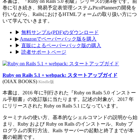
本書は、『Ruby on Rails 5.0 初級』シリーズの第4巻です。前
巻に引き続き、簡易予定表管理システムPicoPlannerの開発を
行いながら、RailsにおけるHTMLフォームの取り扱い方につ
いて学んでいきます。
▶
無料サンプル(PDF)のダウンロード
▶
Amazonでペーパーバック版を購入
▶
直販によるペーパーバック版の購入
▶
読者サポートページ
Ruby on Rails 5.1 + webpack: スタートアップガイド
(OIAX BOOKS)
Kindle版
本書は、2016 年に刊行された『Ruby on Rails 5.0 インストー
ル手順書』の改訂版に当たります。記述の対象が、2017 年
にリリースされた Ruby on Rails 5.1 になっています。
ターミナルの使い方、基本的なシェルコマンドの説明から始
まり、Ruby および Ruby on Rails のインストール、Ruby プ
ログラムの実行方法、Rails サーバーの起動と終了までが本
書の範囲です。