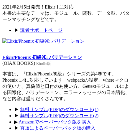
2021年2月5日発売！Elixir 1.11対応！
本書の主要なテーマは、モジュール、関数、データ型、パタ
ーンマッチングなどです。
▶
読者サポートページ
Elixir/Phoenix 初級④: バリデーション
(OIAX BOOKS)
Kindle版
本書は、『Elixir/Phoenix初級』シリーズの第4巻です。
Phoenix 1.4に対応しています。webpackの設定、whereマクロ
の使い方、真偽値と日付のあ使い方、Gettextモジュールによ
る国際化、バリデーション、エラーメッセージの日本語化、
など内容は盛りだくさんです。
▶
無料サンプル(PDF)のダウンロード(1)
▶
無料サンプル(PDF)のダウンロード(2)
▶
Amazonでペーパーバック版を購入
▶
直販によるペーパーバック版の購入