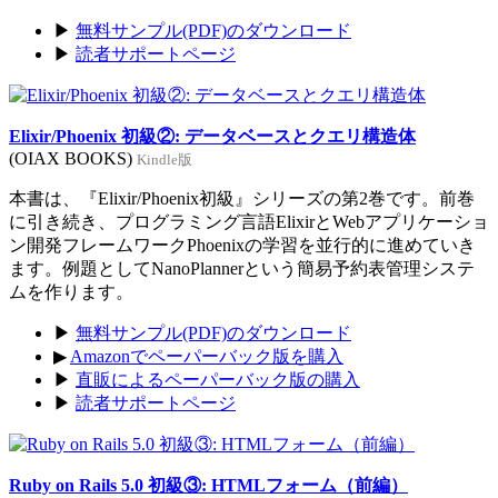
▶
無料サンプル(PDF)のダウンロード
▶
読者サポートページ
Elixir/Phoenix 初級②: データベースとクエリ構造体
(OIAX BOOKS)
Kindle版
本書は、『Elixir/Phoenix初級』シリーズの第2巻です。前巻
に引き続き、プログラミング言語ElixirとWebアプリケーショ
ン開発フレームワークPhoenixの学習を並行的に進めていき
ます。例題としてNanoPlannerという簡易予約表管理システ
ムを作ります。
▶
無料サンプル(PDF)のダウンロード
▶
Amazonでペーパーバック版を購入
▶
直販によるペーパーバック版の購入
▶
読者サポートページ
Ruby on Rails 5.0 初級③: HTMLフォーム（前編）