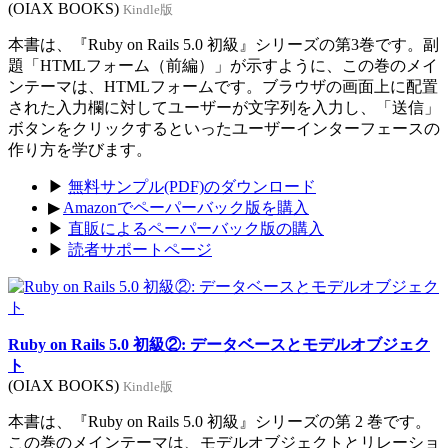
(OIAX BOOKS)
Kindle版
本書は、『Ruby on Rails 5.0 初級』シリーズの第3巻です。副
題「HTMLフォーム（前編）」が示すように、この巻のメイ
ンテーマは、HTMLフォームです。ブラウザの画面上に配置
された入力欄に対してユーザーが文字列を入力し、「送信」
ボタンをクリックするといったユーザーインターフェースの
作り方を学びます。
▶
無料サンプル(PDF)のダウンロード
▶
Amazonでペーパーバック版を購入
▶
直販によるペーパーバック版の購入
▶
読者サポートページ
Ruby on Rails 5.0 初級②: データベースとモデルオブジェク
ト
(OIAX BOOKS)
Kindle版
本書は、『Ruby on Rails 5.0 初級』シリーズの第 2 巻です。
この巻のメインテーマは、モデルオブジェクトとリレーショ