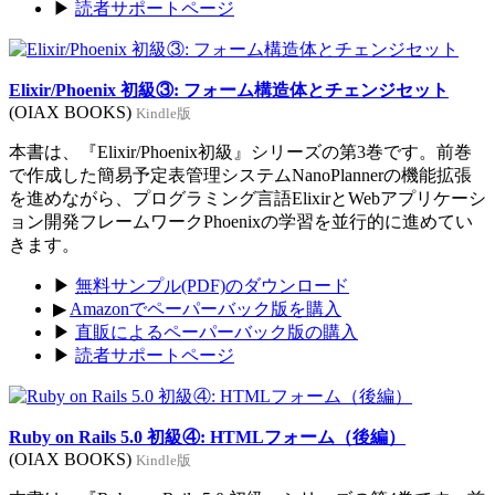
▶
読者サポートページ
Elixir/Phoenix 初級③: フォーム構造体とチェンジセット
(OIAX BOOKS)
Kindle版
本書は、『Elixir/Phoenix初級』シリーズの第3巻です。前巻
で作成した簡易予定表管理システムNanoPlannerの機能拡張
を進めながら、プログラミング言語ElixirとWebアプリケーシ
ョン開発フレームワークPhoenixの学習を並行的に進めてい
きます。
▶
無料サンプル(PDF)のダウンロード
▶
Amazonでペーパーバック版を購入
▶
直販によるペーパーバック版の購入
▶
読者サポートページ
Ruby on Rails 5.0 初級④: HTMLフォーム（後編）
(OIAX BOOKS)
Kindle版