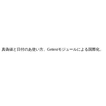
の使い方、真偽値と日付のあ使い方、Gettextモジュールによる国際化、