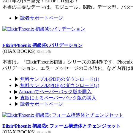
2021年2月5日発売！Elixir 1.11対応！
本書の主要なテーマは、モジュール、関数、データ型、パタ
▶
読者サポートページ
Elixir/Phoenix 初級④: バリデーション
(OIAX BOOKS)
Kindle版
本書は、『Elixir/Phoenix初級』シリーズの第4巻です。Ph
バリデーション、エラーメッセージの日本語化、など内容は
▶
無料サンプル(PDF)のダウンロード(1)
▶
無料サンプル(PDF)のダウンロード(2)
▶
Amazonでペーパーバック版を購入
▶
直販によるペーパーバック版の購入
▶
読者サポートページ
Elixir/Phoenix 初級③: フォーム構造体とチェンジセット
(OIAX BOOKS)
Kindle版