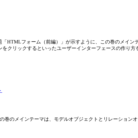
第3巻です。副題「HTMLフォーム（前編）」が示すように、この巻の
ンをクリックするといったユーザーインターフェースの作り方
 2 巻です。この巻のメインテーマは、モデルオブジェクトとリレーショ