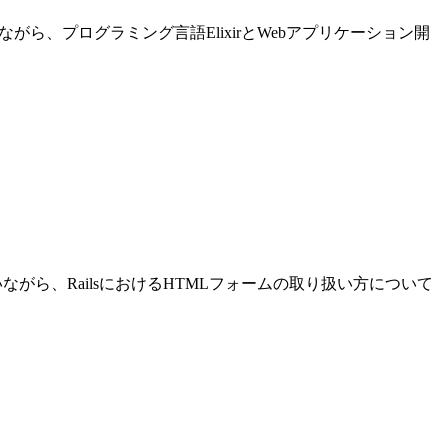
進めながら、プログラミング言語ElixirとWebアプリケーション開
発を行いながら、RailsにおけるHTMLフォームの取り扱い方について