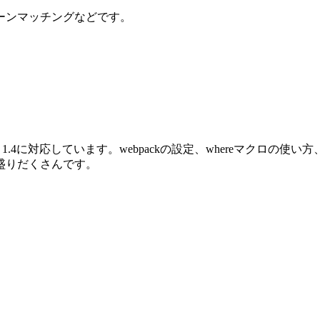
ーンマッチングなどです。
oenix 1.4に対応しています。webpackの設定、whereマクロ
盛りだくさんです。