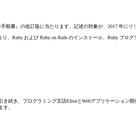
ストール手順書』の改訂版に当たります。記述の対象が、2017 年にリリースさ
y および Ruby on Rails のインストール、Ruby プ
前巻に引き続き、プログラミング言語ElixirとWebアプリケーショ
ります。