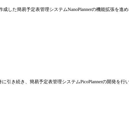
巻で作成した簡易予定表管理システムNanoPlannerの機能拡張を
です。前巻に引き続き、簡易予定表管理システムPicoPlannerの開