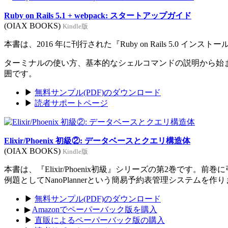
Ruby on Rails 5.1 + webpack: スタートアップガイド
(OIAX BOOKS)
Kindle版
本書は、2016 年に刊行された『Ruby on Rails 5.0 イン
ターミナルの使い方、基本的なシェルコマンドの説明から始まり、Rub
囲です。
▶
無料サンプル(PDF)のダウンロード
▶
読者サポートページ
Elixir/Phoenix 初級②: データベースとクエリ構造体
(OIAX BOOKS)
Kindle版
本書は、『Elixir/Phoenix初級』シリーズの第2巻です。
例題としてNanoPlannerという簡易予約表管理システムを作
▶
無料サンプル(PDF)のダウンロード
▶
Amazonでペーパーバック版を購入
▶
直販によるペーパーバック版の購入