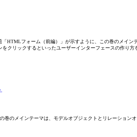
第3巻です。副題「HTMLフォーム（前編）」が示すように、この巻の
ンをクリックするといったユーザーインターフェースの作り方
 2 巻です。この巻のメインテーマは、モデルオブジェクトとリレーショ