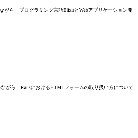
進めながら、プログラミング言語ElixirとWebアプリケーション開
発を行いながら、RailsにおけるHTMLフォームの取り扱い方について