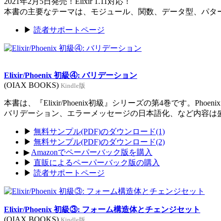
2021年2月5日発売！Elixir 1.11対応！
本書の主要なテーマは、モジュール、関数、データ型、パタ
▶
読者サポートページ
Elixir/Phoenix 初級④: バリデーション
(OIAX BOOKS)
Kindle版
本書は、『Elixir/Phoenix初級』シリーズの第4巻です。Ph
バリデーション、エラーメッセージの日本語化、など内容は
▶
無料サンプル(PDF)のダウンロード(1)
▶
無料サンプル(PDF)のダウンロード(2)
▶
Amazonでペーパーバック版を購入
▶
直販によるペーパーバック版の購入
▶
読者サポートページ
Elixir/Phoenix 初級③: フォーム構造体とチェンジセット
(OIAX BOOKS)
Kindle版