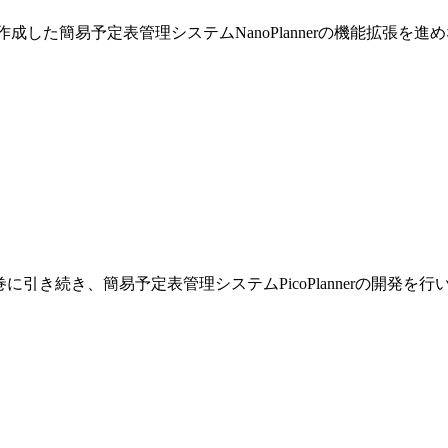
巻で作成した簡易予定表管理システムNanoPlannerの機能拡張を
です。前巻に引き続き、簡易予定表管理システムPicoPlannerの開