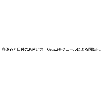
の使い方、真偽値と日付のあ使い方、Gettextモジュールによる国際化、