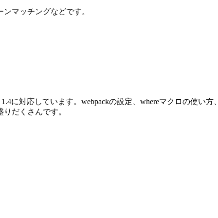
ーンマッチングなどです。
oenix 1.4に対応しています。webpackの設定、whereマクロ
盛りだくさんです。