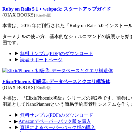
Ruby on Rails 5.1 + webpack: スタートアップガイド
(OIAX BOOKS)
Kindle版
本書は、2016 年に刊行された『Ruby on Rails 5.0 イン
ターミナルの使い方、基本的なシェルコマンドの説明から始まり、Rub
囲です。
▶
無料サンプル(PDF)のダウンロード
▶
読者サポートページ
Elixir/Phoenix 初級②: データベースとクエリ構造体
(OIAX BOOKS)
Kindle版
本書は、『Elixir/Phoenix初級』シリーズの第2巻です。
例題としてNanoPlannerという簡易予約表管理システムを作
▶
無料サンプル(PDF)のダウンロード
▶
Amazonでペーパーバック版を購入
▶
直販によるペーパーバック版の購入