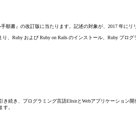
ストール手順書』の改訂版に当たります。記述の対象が、2017 年にリリースさ
y および Ruby on Rails のインストール、Ruby プ
前巻に引き続き、プログラミング言語ElixirとWebアプリケーショ
ります。