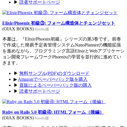
▶
読者サポートページ
Elixir/Phoenix 初級③: フォーム構造体とチェンジセット
(OIAX BOOKS)
Kindle版
本書は、『Elixir/Phoenix初級』シリーズの第3巻です。前巻
で作成した簡易予定表管理システムNanoPlannerの機能拡張
を進めながら、プログラミング言語ElixirとWebアプリケーシ
ョン開発フレームワークPhoenixの学習を並行的に進めてい
きます。
▶
無料サンプル(PDF)のダウンロード
▶
Amazonでペーパーバック版を購入
▶
直販によるペーパーバック版の購入
▶
読者サポートページ
Ruby on Rails 5.0 初級④: HTMLフォーム（後編）
(OIAX BOOKS)
Kindle版