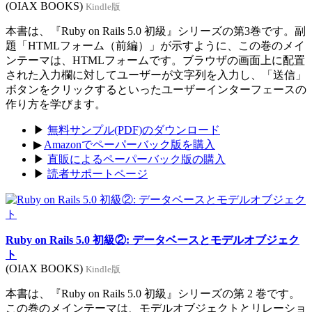
(OIAX BOOKS)
Kindle版
本書は、『Ruby on Rails 5.0 初級』シリーズの第3巻です。副
題「HTMLフォーム（前編）」が示すように、この巻のメイ
ンテーマは、HTMLフォームです。ブラウザの画面上に配置
された入力欄に対してユーザーが文字列を入力し、「送信」
ボタンをクリックするといったユーザーインターフェースの
作り方を学びます。
▶
無料サンプル(PDF)のダウンロード
▶
Amazonでペーパーバック版を購入
▶
直販によるペーパーバック版の購入
▶
読者サポートページ
Ruby on Rails 5.0 初級②: データベースとモデルオブジェク
ト
(OIAX BOOKS)
Kindle版
本書は、『Ruby on Rails 5.0 初級』シリーズの第 2 巻です。
この巻のメインテーマは、モデルオブジェクトとリレーショ