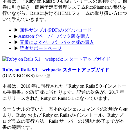
本書は、『Ruby on Rails 5.0 初級』シリーズの第4巻です。前
巻に引き続き、簡易予定表管理システムPicoPlannerの開発を
行いながら、RailsにおけるHTMLフォームの取り扱い方につ
いて学んでいきます。
▶
無料サンプル(PDF)のダウンロード
▶
Amazonでペーパーバック版を購入
▶
直販によるペーパーバック版の購入
▶
読者サポートページ
Ruby on Rails 5.1 + webpack: スタートアップガイド
(OIAX BOOKS)
Kindle版
本書は、2016 年に刊行された『Ruby on Rails 5.0 インストー
ル手順書』の改訂版に当たります。記述の対象が、2017 年
にリリースされた Ruby on Rails 5.1 になっています。
ターミナルの使い方、基本的なシェルコマンドの説明から始
まり、Ruby および Ruby on Rails のインストール、Ruby プ
ログラムの実行方法、Rails サーバーの起動と終了までが本
書の範囲です。