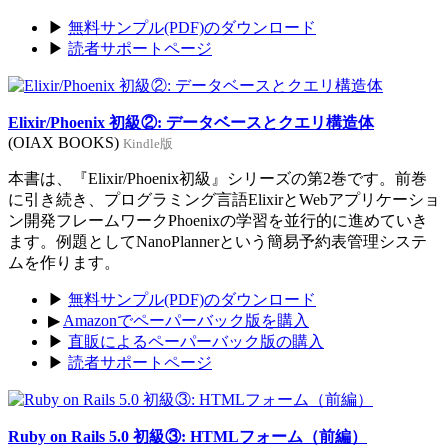
▶
無料サンプル(PDF)のダウンロード
▶
読者サポートページ
Elixir/Phoenix 初級②: データベースとクエリ構造体
(OIAX BOOKS)
Kindle版
本書は、『Elixir/Phoenix初級』シリーズの第2巻です。前巻
に引き続き、プログラミング言語ElixirとWebアプリケーショ
ン開発フレームワークPhoenixの学習を並行的に進めていき
ます。例題としてNanoPlannerという簡易予約表管理システ
ムを作ります。
▶
無料サンプル(PDF)のダウンロード
▶
Amazonでペーパーバック版を購入
▶
直販によるペーパーバック版の購入
▶
読者サポートページ
Ruby on Rails 5.0 初級③: HTMLフォーム（前編）