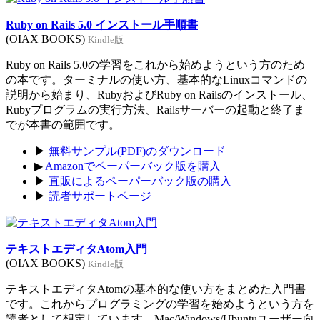
Ruby on Rails 5.0 インストール手順書
(OIAX BOOKS)
Kindle版
Ruby on Rails 5.0の学習をこれから始めようという方のため
の本です。ターミナルの使い方、基本的なLinuxコマンドの
説明から始まり、RubyおよびRuby on Railsのインストール、
Rubyプログラムの実行方法、Railsサーバーの起動と終了ま
でが本書の範囲です。
▶
無料サンプル(PDF)のダウンロード
▶
Amazonでペーパーバック版を購入
▶
直販によるペーパーバック版の購入
▶
読者サポートページ
テキストエディタAtom入門
(OIAX BOOKS)
Kindle版
テキストエディタAtomの基本的な使い方をまとめた入門書
です。これからプログラミングの学習を始めようという方を
読者として想定しています。Mac/Windows/Ubuntuユーザー向