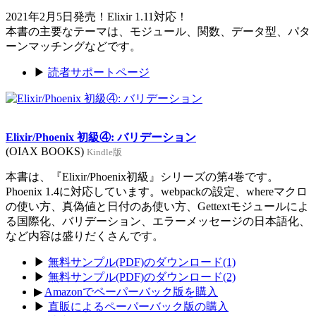
2021年2月5日発売！Elixir 1.11対応！
本書の主要なテーマは、モジュール、関数、データ型、パタ
ーンマッチングなどです。
▶
読者サポートページ
Elixir/Phoenix 初級④: バリデーション
(OIAX BOOKS)
Kindle版
本書は、『Elixir/Phoenix初級』シリーズの第4巻です。
Phoenix 1.4に対応しています。webpackの設定、whereマクロ
の使い方、真偽値と日付のあ使い方、Gettextモジュールによ
る国際化、バリデーション、エラーメッセージの日本語化、
など内容は盛りだくさんです。
▶
無料サンプル(PDF)のダウンロード(1)
▶
無料サンプル(PDF)のダウンロード(2)
▶
Amazonでペーパーバック版を購入
▶
直販によるペーパーバック版の購入