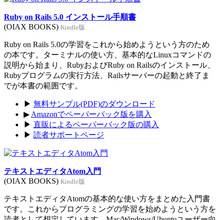
Ruby on Rails 5.0 インストール手順書
(OIAX BOOKS)
Kindle版
Ruby on Rails 5.0の学習をこれから始めようという方のため
の本です。ターミナルの使い方、基本的なLinuxコマンドの
説明から始まり、RubyおよびRuby on Railsのインストール、
Rubyプログラムの実行方法、Railsサーバーの起動と終了ま
でが本書の範囲です。
▶
無料サンプル(PDF)のダウンロード
▶
Amazonでペーパーバック版を購入
▶
直販によるペーパーバック版の購入
▶
読者サポートページ
テキストエディタAtom入門
(OIAX BOOKS)
Kindle版
テキストエディタAtomの基本的な使い方をまとめた入門書
です。これからプログラミングの学習を始めようという方を
読者として想定しています。Mac/Windows/Ubuntuユーザー向