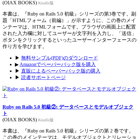
(OIAX BOOKS)
Kindle版
本書は、『Ruby on Rails 5.0 初級』シリーズの第3巻です。副
題「HTMLフォーム（前編）」が示すように、この巻のメイ
ンテーマは、HTMLフォームです。ブラウザの画面上に配置
された入力欄に対してユーザーが文字列を入力し、「送信」
ボタンをクリックするといったユーザーインターフェースの
作り方を学びます。
▶
無料サンプル(PDF)のダウンロード
▶
Amazonでペーパーバック版を購入
▶
直販によるペーパーバック版の購入
▶
読者サポートページ
Ruby on Rails 5.0 初級②: データベースとモデルオブジェク
ト
(OIAX BOOKS)
Kindle版
本書は、『Ruby on Rails 5.0 初級』シリーズの第 2 巻です。
この巻のメインテーマは、モデルオブジェクトとリレーショ