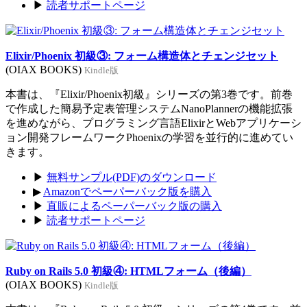
▶
読者サポートページ
Elixir/Phoenix 初級③: フォーム構造体とチェンジセット
(OIAX BOOKS)
Kindle版
本書は、『Elixir/Phoenix初級』シリーズの第3巻です。前巻
で作成した簡易予定表管理システムNanoPlannerの機能拡張
を進めながら、プログラミング言語ElixirとWebアプリケーシ
ョン開発フレームワークPhoenixの学習を並行的に進めてい
きます。
▶
無料サンプル(PDF)のダウンロード
▶
Amazonでペーパーバック版を購入
▶
直販によるペーパーバック版の購入
▶
読者サポートページ
Ruby on Rails 5.0 初級④: HTMLフォーム（後編）
(OIAX BOOKS)
Kindle版