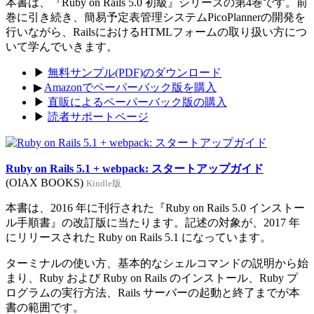
本書は、『Ruby on Rails 5.0 初級』シリーズの第4巻です。前
巻に引き続き、簡易予定表管理システムPicoPlannerの開発を
行いながら、RailsにおけるHTMLフォームの取り扱い方につ
いて学んでいきます。
▶
無料サンプル(PDF)のダウンロード
▶
Amazonでペーパーバック版を購入
▶
直販によるペーパーバック版の購入
▶
読者サポートページ
Ruby on Rails 5.1 + webpack: スタートアップガイド
(OIAX BOOKS)
Kindle版
本書は、2016 年に刊行された『Ruby on Rails 5.0 インストー
ル手順書』の改訂版に当たります。記述の対象が、2017 年
にリリースされた Ruby on Rails 5.1 になっています。
ターミナルの使い方、基本的なシェルコマンドの説明から始
まり、Ruby および Ruby on Rails のインストール、Ruby プ
ログラムの実行方法、Rails サーバーの起動と終了までが本
書の範囲です。