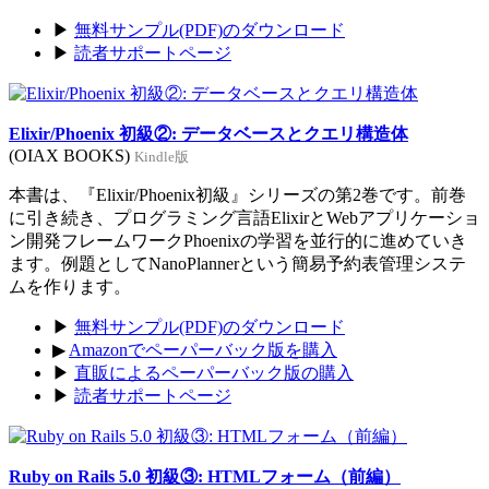
▶
無料サンプル(PDF)のダウンロード
▶
読者サポートページ
Elixir/Phoenix 初級②: データベースとクエリ構造体
(OIAX BOOKS)
Kindle版
本書は、『Elixir/Phoenix初級』シリーズの第2巻です。前巻
に引き続き、プログラミング言語ElixirとWebアプリケーショ
ン開発フレームワークPhoenixの学習を並行的に進めていき
ます。例題としてNanoPlannerという簡易予約表管理システ
ムを作ります。
▶
無料サンプル(PDF)のダウンロード
▶
Amazonでペーパーバック版を購入
▶
直販によるペーパーバック版の購入
▶
読者サポートページ
Ruby on Rails 5.0 初級③: HTMLフォーム（前編）