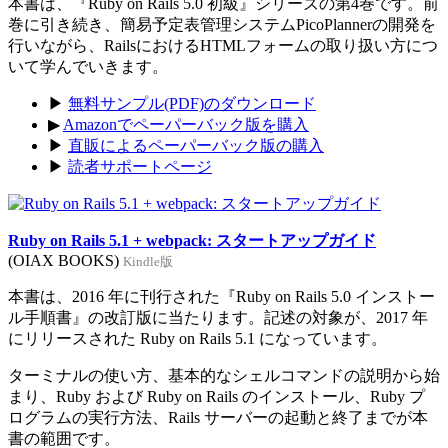
本書は、『Ruby on Rails 5.0 初級』シリーズの第4巻です。前
巻に引き続き、簡易予定表管理システムPicoPlannerの開発を
行いながら、RailsにおけるHTMLフォームの取り扱い方につ
いて学んでいきます。
▶
無料サンプル(PDF)のダウンロード
▶
Amazonでペーパーバック版を購入
▶
直販によるペーパーバック版の購入
▶
読者サポートページ
Ruby on Rails 5.1 + webpack: スタートアップガイド
(OIAX BOOKS)
Kindle版
本書は、2016 年に刊行された『Ruby on Rails 5.0 インストー
ル手順書』の改訂版に当たります。記述の対象が、2017 年
にリリースされた Ruby on Rails 5.1 になっています。
ターミナルの使い方、基本的なシェルコマンドの説明から始
まり、Ruby および Ruby on Rails のインストール、Ruby プ
ログラムの実行方法、Rails サーバーの起動と終了までが本
書の範囲です。