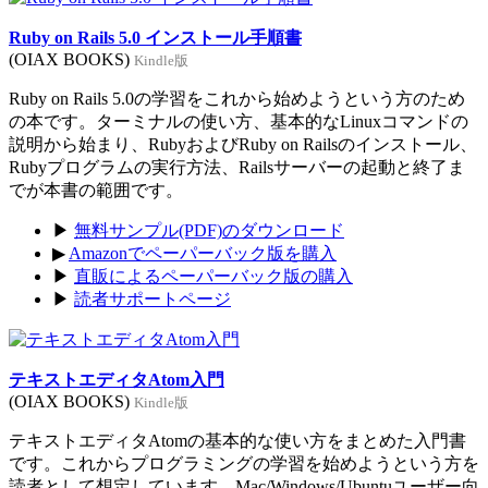
Ruby on Rails 5.0 インストール手順書
(OIAX BOOKS)
Kindle版
Ruby on Rails 5.0の学習をこれから始めようという方のため
の本です。ターミナルの使い方、基本的なLinuxコマンドの
説明から始まり、RubyおよびRuby on Railsのインストール、
Rubyプログラムの実行方法、Railsサーバーの起動と終了ま
でが本書の範囲です。
▶
無料サンプル(PDF)のダウンロード
▶
Amazonでペーパーバック版を購入
▶
直販によるペーパーバック版の購入
▶
読者サポートページ
テキストエディタAtom入門
(OIAX BOOKS)
Kindle版
テキストエディタAtomの基本的な使い方をまとめた入門書
です。これからプログラミングの学習を始めようという方を
読者として想定しています。Mac/Windows/Ubuntuユーザー向