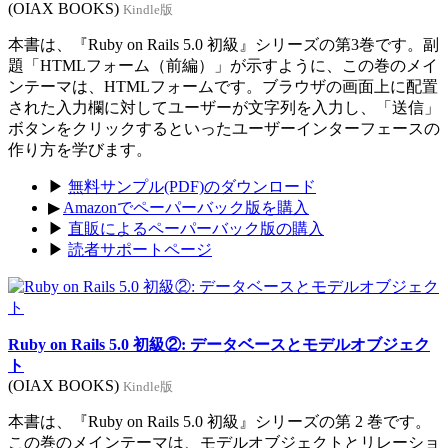
(OIAX BOOKS)
Kindle版
本書は、『Ruby on Rails 5.0 初級』シリーズの第3巻です。副
題「HTMLフォーム（前編）」が示すように、この巻のメイ
ンテーマは、HTMLフォームです。ブラウザの画面上に配置
された入力欄に対してユーザーが文字列を入力し、「送信」
ボタンをクリックするといったユーザーインターフェースの
作り方を学びます。
▶
無料サンプル(PDF)のダウンロード
▶
Amazonでペーパーバック版を購入
▶
直販によるペーパーバック版の購入
▶
読者サポートページ
Ruby on Rails 5.0 初級②: データベースとモデルオブジェク
ト
(OIAX BOOKS)
Kindle版
本書は、『Ruby on Rails 5.0 初級』シリーズの第 2 巻です。
この巻のメインテーマは、モデルオブジェクトとリレーショ