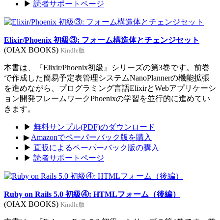
▶
読者サポートページ
Elixir/Phoenix 初級③: フォーム構造体とチェンジセット
(OIAX BOOKS)
Kindle版
本書は、『Elixir/Phoenix初級』シリーズの第3巻です。前巻
で作成した簡易予定表管理システムNanoPlannerの機能拡張
を進めながら、プログラミング言語ElixirとWebアプリケーシ
ョン開発フレームワークPhoenixの学習を並行的に進めてい
きます。
▶
無料サンプル(PDF)のダウンロード
▶
Amazonでペーパーバック版を購入
▶
直販によるペーパーバック版の購入
▶
読者サポートページ
Ruby on Rails 5.0 初級④: HTMLフォーム（後編）
(OIAX BOOKS)
Kindle版