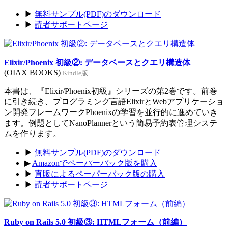
▶
無料サンプル(PDF)のダウンロード
▶
読者サポートページ
Elixir/Phoenix 初級②: データベースとクエリ構造体
(OIAX BOOKS)
Kindle版
本書は、『Elixir/Phoenix初級』シリーズの第2巻です。前巻
に引き続き、プログラミング言語ElixirとWebアプリケーショ
ン開発フレームワークPhoenixの学習を並行的に進めていき
ます。例題としてNanoPlannerという簡易予約表管理システ
ムを作ります。
▶
無料サンプル(PDF)のダウンロード
▶
Amazonでペーパーバック版を購入
▶
直販によるペーパーバック版の購入
▶
読者サポートページ
Ruby on Rails 5.0 初級③: HTMLフォーム（前編）