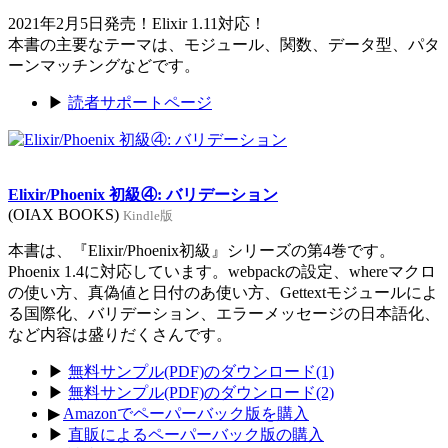
2021年2月5日発売！Elixir 1.11対応！
本書の主要なテーマは、モジュール、関数、データ型、パタ
ーンマッチングなどです。
▶
読者サポートページ
Elixir/Phoenix 初級④: バリデーション
(OIAX BOOKS)
Kindle版
本書は、『Elixir/Phoenix初級』シリーズの第4巻です。
Phoenix 1.4に対応しています。webpackの設定、whereマクロ
の使い方、真偽値と日付のあ使い方、Gettextモジュールによ
る国際化、バリデーション、エラーメッセージの日本語化、
など内容は盛りだくさんです。
▶
無料サンプル(PDF)のダウンロード(1)
▶
無料サンプル(PDF)のダウンロード(2)
▶
Amazonでペーパーバック版を購入
▶
直販によるペーパーバック版の購入