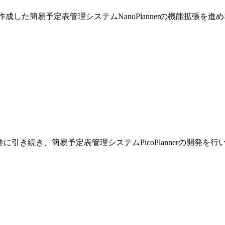
巻で作成した簡易予定表管理システムNanoPlannerの機能拡張を
です。前巻に引き続き、簡易予定表管理システムPicoPlannerの開