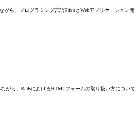
進めながら、プログラミング言語ElixirとWebアプリケーション開
発を行いながら、RailsにおけるHTMLフォームの取り扱い方について