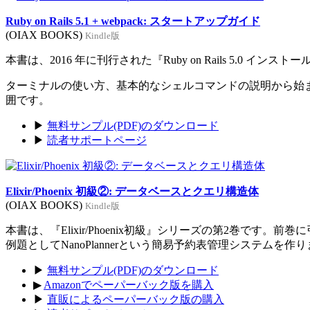
Ruby on Rails 5.1 + webpack: スタートアップガイド
(OIAX BOOKS)
Kindle版
本書は、2016 年に刊行された『Ruby on Rails 5.0 イン
ターミナルの使い方、基本的なシェルコマンドの説明から始まり、Rub
囲です。
▶
無料サンプル(PDF)のダウンロード
▶
読者サポートページ
Elixir/Phoenix 初級②: データベースとクエリ構造体
(OIAX BOOKS)
Kindle版
本書は、『Elixir/Phoenix初級』シリーズの第2巻です。
例題としてNanoPlannerという簡易予約表管理システムを作
▶
無料サンプル(PDF)のダウンロード
▶
Amazonでペーパーバック版を購入
▶
直販によるペーパーバック版の購入