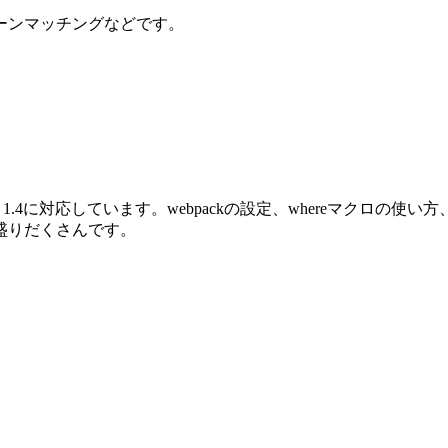
ーンマッチングなどです。
oenix 1.4に対応しています。webpackの設定、whereマクロ
盛りだくさんです。