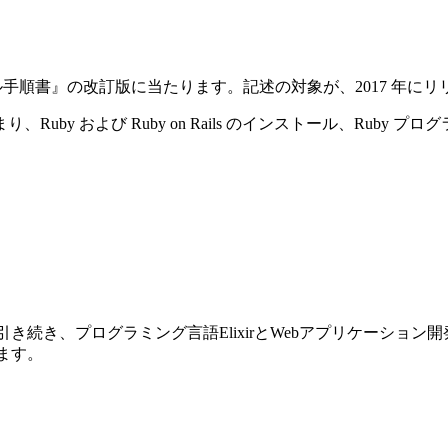
ストール手順書』の改訂版に当たります。記述の対象が、2017 年にリリースさ
y および Ruby on Rails のインストール、Ruby プ
前巻に引き続き、プログラミング言語ElixirとWebアプリケーショ
ります。