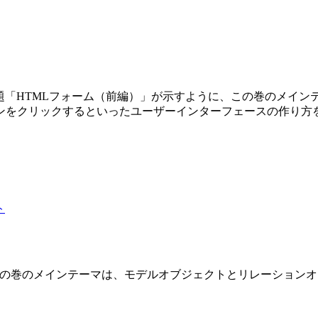
第3巻です。副題「HTMLフォーム（前編）」が示すように、この巻の
ンをクリックするといったユーザーインターフェースの作り方
 2 巻です。この巻のメインテーマは、モデルオブジェクトとリレーショ