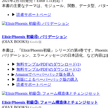
2021年2月5日発売！Elixir 1.11対応！
本書の主要なテーマは、モジュール、関数、データ型、パタ
▶
読者サポートページ
Elixir/Phoenix 初級④: バリデーション
(OIAX BOOKS)
Kindle版
本書は、『Elixir/Phoenix初級』シリーズの第4巻です。Ph
バリデーション、エラーメッセージの日本語化、など内容は
▶
無料サンプル(PDF)のダウンロード(1)
▶
無料サンプル(PDF)のダウンロード(2)
▶
Amazonでペーパーバック版を購入
▶
直販によるペーパーバック版の購入
▶
読者サポートページ
Elixir/Phoenix 初級③: フォーム構造体とチェンジセット
(OIAX BOOKS)
Kindle版