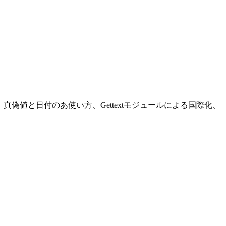
の使い方、真偽値と日付のあ使い方、Gettextモジュールによる国際化、