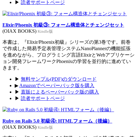
▶
読者サポートページ
Elixir/Phoenix 初級③: フォーム構造体とチェンジセット
(OIAX BOOKS)
Kindle版
本書は、『Elixir/Phoenix初級』シリーズの第3巻です。前巻
で作成した簡易予定表管理システムNanoPlannerの機能拡張
を進めながら、プログラミング言語ElixirとWebアプリケーシ
ョン開発フレームワークPhoenixの学習を並行的に進めてい
きます。
▶
無料サンプル(PDF)のダウンロード
▶
Amazonでペーパーバック版を購入
▶
直販によるペーパーバック版の購入
▶
読者サポートページ
Ruby on Rails 5.0 初級④: HTMLフォーム（後編）
(OIAX BOOKS)
Kindle版