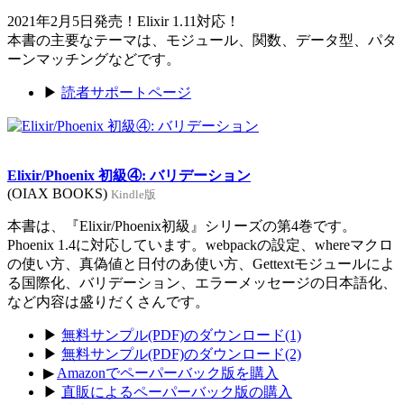
2021年2月5日発売！Elixir 1.11対応！
本書の主要なテーマは、モジュール、関数、データ型、パタ
ーンマッチングなどです。
▶
読者サポートページ
Elixir/Phoenix 初級④: バリデーション
(OIAX BOOKS)
Kindle版
本書は、『Elixir/Phoenix初級』シリーズの第4巻です。
Phoenix 1.4に対応しています。webpackの設定、whereマクロ
の使い方、真偽値と日付のあ使い方、Gettextモジュールによ
る国際化、バリデーション、エラーメッセージの日本語化、
など内容は盛りだくさんです。
▶
無料サンプル(PDF)のダウンロード(1)
▶
無料サンプル(PDF)のダウンロード(2)
▶
Amazonでペーパーバック版を購入
▶
直販によるペーパーバック版の購入