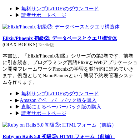
▶
無料サンプル(PDF)のダウンロード
▶
読者サポートページ
Elixir/Phoenix 初級②: データベースとクエリ構造体
(OIAX BOOKS)
Kindle版
本書は、『Elixir/Phoenix初級』シリーズの第2巻です。前巻
に引き続き、プログラミング言語ElixirとWebアプリケーショ
ン開発フレームワークPhoenixの学習を並行的に進めていき
ます。例題としてNanoPlannerという簡易予約表管理システ
ムを作ります。
▶
無料サンプル(PDF)のダウンロード
▶
Amazonでペーパーバック版を購入
▶
直販によるペーパーバック版の購入
▶
読者サポートページ
Ruby on Rails 5.0 初級③: HTMLフォーム（前編）