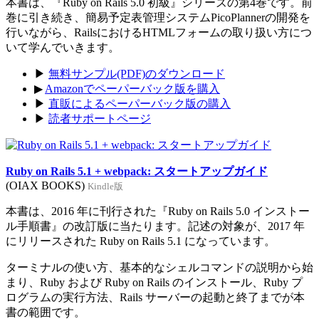
本書は、『Ruby on Rails 5.0 初級』シリーズの第4巻です。前
巻に引き続き、簡易予定表管理システムPicoPlannerの開発を
行いながら、RailsにおけるHTMLフォームの取り扱い方につ
いて学んでいきます。
▶
無料サンプル(PDF)のダウンロード
▶
Amazonでペーパーバック版を購入
▶
直販によるペーパーバック版の購入
▶
読者サポートページ
Ruby on Rails 5.1 + webpack: スタートアップガイド
(OIAX BOOKS)
Kindle版
本書は、2016 年に刊行された『Ruby on Rails 5.0 インストー
ル手順書』の改訂版に当たります。記述の対象が、2017 年
にリリースされた Ruby on Rails 5.1 になっています。
ターミナルの使い方、基本的なシェルコマンドの説明から始
まり、Ruby および Ruby on Rails のインストール、Ruby プ
ログラムの実行方法、Rails サーバーの起動と終了までが本
書の範囲です。