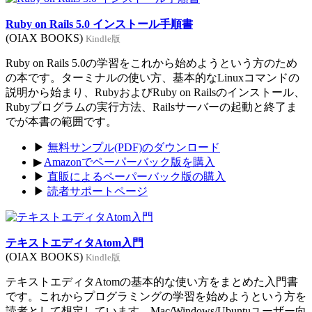
Ruby on Rails 5.0 インストール手順書
(OIAX BOOKS)
Kindle版
Ruby on Rails 5.0の学習をこれから始めようという方のため
の本です。ターミナルの使い方、基本的なLinuxコマンドの
説明から始まり、RubyおよびRuby on Railsのインストール、
Rubyプログラムの実行方法、Railsサーバーの起動と終了ま
でが本書の範囲です。
▶
無料サンプル(PDF)のダウンロード
▶
Amazonでペーパーバック版を購入
▶
直販によるペーパーバック版の購入
▶
読者サポートページ
テキストエディタAtom入門
(OIAX BOOKS)
Kindle版
テキストエディタAtomの基本的な使い方をまとめた入門書
です。これからプログラミングの学習を始めようという方を
読者として想定しています。Mac/Windows/Ubuntuユーザー向