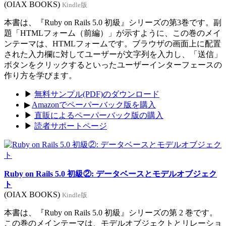
(OIAX BOOKS)
Kindle版
本書は、『Ruby on Rails 5.0 初級』シリーズの第3巻です。副
題「HTMLフォーム（前編）」が示すように、この巻のメイ
ンテーマは、HTMLフォームです。ブラウザの画面上に配置
された入力欄に対してユーザーが文字列を入力し、「送信」
ボタンをクリックするといったユーザーインターフェースの
作り方を学びます。
▶
無料サンプル(PDF)のダウンロード
▶
Amazonでペーパーバック版を購入
▶
直販によるペーパーバック版の購入
▶
読者サポートページ
Ruby on Rails 5.0 初級②: データベースとモデルオブジェク
ト
(OIAX BOOKS)
Kindle版
本書は、『Ruby on Rails 5.0 初級』シリーズの第 2 巻です。
この巻のメインテーマは、モデルオブジェクトとリレーショ