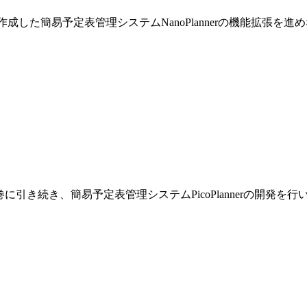
巻で作成した簡易予定表管理システムNanoPlannerの機能拡張を
です。前巻に引き続き、簡易予定表管理システムPicoPlannerの開