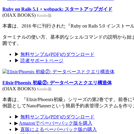
Ruby on Rails 5.1 + webpack: スタートアップガイド
(OIAX BOOKS)
Kindle版
本書は、2016 年に刊行された『Ruby on Rails 5.0 イン
ターミナルの使い方、基本的なシェルコマンドの説明から始まり、Rub
囲です。
▶
無料サンプル(PDF)のダウンロード
▶
読者サポートページ
Elixir/Phoenix 初級②: データベースとクエリ構造体
(OIAX BOOKS)
Kindle版
本書は、『Elixir/Phoenix初級』シリーズの第2巻です。
例題としてNanoPlannerという簡易予約表管理システムを作
▶
無料サンプル(PDF)のダウンロード
▶
Amazonでペーパーバック版を購入
▶
直販によるペーパーバック版の購入