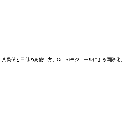
の使い方、真偽値と日付のあ使い方、Gettextモジュールによる国際化、