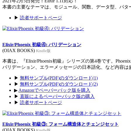
2021年2月5日発売！Elixir 1.11対応！
本書の主要なテーマは、モジュール、関数、データ型、パタ
▶
読者サポートページ
Elixir/Phoenix 初級④: バリデーション
(OIAX BOOKS)
Kindle版
本書は、『Elixir/Phoenix初級』シリーズの第4巻です。Ph
バリデーション、エラーメッセージの日本語化、など内容は
▶
無料サンプル(PDF)のダウンロード(1)
▶
無料サンプル(PDF)のダウンロード(2)
▶
Amazonでペーパーバック版を購入
▶
直販によるペーパーバック版の購入
▶
読者サポートページ
Elixir/Phoenix 初級③: フォーム構造体とチェンジセット
(OIAX BOOKS)
Kindle版