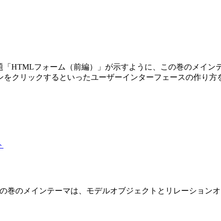
第3巻です。副題「HTMLフォーム（前編）」が示すように、この巻の
ンをクリックするといったユーザーインターフェースの作り方
 2 巻です。この巻のメインテーマは、モデルオブジェクトとリレーショ