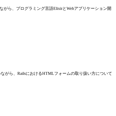
進めながら、プログラミング言語ElixirとWebアプリケーション開
発を行いながら、RailsにおけるHTMLフォームの取り扱い方について