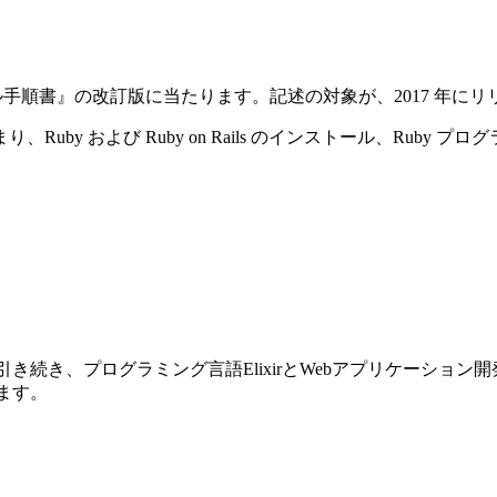
ストール手順書』の改訂版に当たります。記述の対象が、2017 年にリリースさ
y および Ruby on Rails のインストール、Ruby プ
前巻に引き続き、プログラミング言語ElixirとWebアプリケーショ
ります。