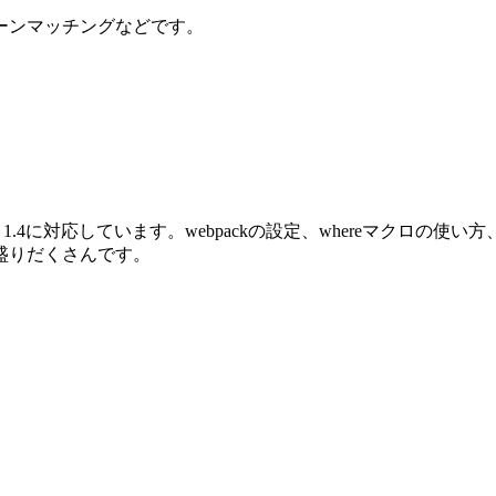
ーンマッチングなどです。
oenix 1.4に対応しています。webpackの設定、whereマクロ
盛りだくさんです。