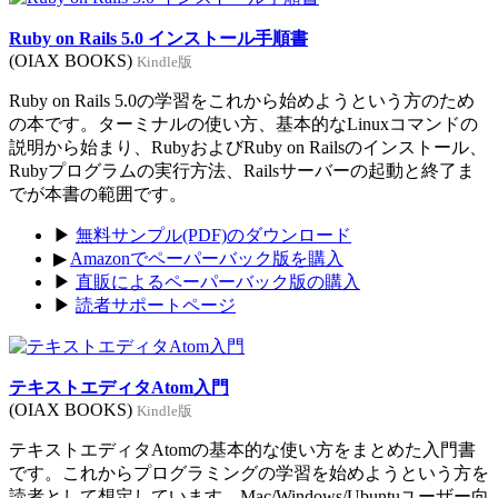
Ruby on Rails 5.0 インストール手順書
(OIAX BOOKS)
Kindle版
Ruby on Rails 5.0の学習をこれから始めようという方のため
の本です。ターミナルの使い方、基本的なLinuxコマンドの
説明から始まり、RubyおよびRuby on Railsのインストール、
Rubyプログラムの実行方法、Railsサーバーの起動と終了ま
でが本書の範囲です。
▶
無料サンプル(PDF)のダウンロード
▶
Amazonでペーパーバック版を購入
▶
直販によるペーパーバック版の購入
▶
読者サポートページ
テキストエディタAtom入門
(OIAX BOOKS)
Kindle版
テキストエディタAtomの基本的な使い方をまとめた入門書
です。これからプログラミングの学習を始めようという方を
読者として想定しています。Mac/Windows/Ubuntuユーザー向