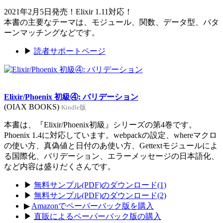
2021年2月5日発売！Elixir 1.11対応！
本書の主要なテーマは、モジュール、関数、データ型、パタ
ーンマッチングなどです。
▶
読者サポートページ
Elixir/Phoenix 初級④: バリデーション
(OIAX BOOKS)
Kindle版
本書は、『Elixir/Phoenix初級』シリーズの第4巻です。
Phoenix 1.4に対応しています。webpackの設定、whereマクロ
の使い方、真偽値と日付のあ使い方、Gettextモジュールによ
る国際化、バリデーション、エラーメッセージの日本語化、
など内容は盛りだくさんです。
▶
無料サンプル(PDF)のダウンロード(1)
▶
無料サンプル(PDF)のダウンロード(2)
▶
Amazonでペーパーバック版を購入
▶
直販によるペーパーバック版の購入