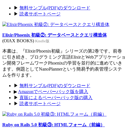
▶
無料サンプル(PDF)のダウンロード
▶
読者サポートページ
Elixir/Phoenix 初級②: データベースとクエリ構造体
(OIAX BOOKS)
Kindle版
本書は、『Elixir/Phoenix初級』シリーズの第2巻です。前巻
に引き続き、プログラミング言語ElixirとWebアプリケーショ
ン開発フレームワークPhoenixの学習を並行的に進めていき
ます。例題としてNanoPlannerという簡易予約表管理システ
ムを作ります。
▶
無料サンプル(PDF)のダウンロード
▶
Amazonでペーパーバック版を購入
▶
直販によるペーパーバック版の購入
▶
読者サポートページ
Ruby on Rails 5.0 初級③: HTMLフォーム（前編）