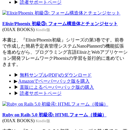
▶
読者サポートページ
Elixir/Phoenix 初級③: フォーム構造体とチェンジセット
(OIAX BOOKS)
Kindle版
本書は、『Elixir/Phoenix初級』シリーズの第3巻です。前巻
で作成した簡易予定表管理システムNanoPlannerの機能拡張
を進めながら、プログラミング言語ElixirとWebアプリケーシ
ョン開発フレームワークPhoenixの学習を並行的に進めてい
きます。
▶
無料サンプル(PDF)のダウンロード
▶
Amazonでペーパーバック版を購入
▶
直販によるペーパーバック版の購入
▶
読者サポートページ
Ruby on Rails 5.0 初級④: HTMLフォーム（後編）
(OIAX BOOKS)
Kindle版