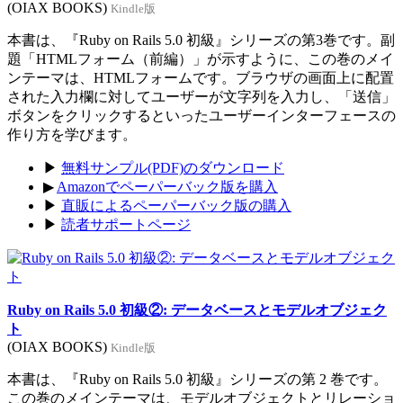
(OIAX BOOKS)
Kindle版
本書は、『Ruby on Rails 5.0 初級』シリーズの第3巻です。副
題「HTMLフォーム（前編）」が示すように、この巻のメイ
ンテーマは、HTMLフォームです。ブラウザの画面上に配置
された入力欄に対してユーザーが文字列を入力し、「送信」
ボタンをクリックするといったユーザーインターフェースの
作り方を学びます。
▶
無料サンプル(PDF)のダウンロード
▶
Amazonでペーパーバック版を購入
▶
直販によるペーパーバック版の購入
▶
読者サポートページ
Ruby on Rails 5.0 初級②: データベースとモデルオブジェク
ト
(OIAX BOOKS)
Kindle版
本書は、『Ruby on Rails 5.0 初級』シリーズの第 2 巻です。
この巻のメインテーマは、モデルオブジェクトとリレーショ