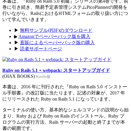
本書は、『Ruby on Rails 5.0 初級』シリーズの第4巻です。前
巻に引き続き、簡易予定表管理システムPicoPlannerの開発を
行いながら、RailsにおけるHTMLフォームの取り扱い方につ
いて学んでいきます。
▶
無料サンプル(PDF)のダウンロード
▶
Amazonでペーパーバック版を購入
▶
直販によるペーパーバック版の購入
▶
読者サポートページ
Ruby on Rails 5.1 + webpack: スタートアップガイド
(OIAX BOOKS)
Kindle版
本書は、2016 年に刊行された『Ruby on Rails 5.0 インストー
ル手順書』の改訂版に当たります。記述の対象が、2017 年
にリリースされた Ruby on Rails 5.1 になっています。
ターミナルの使い方、基本的なシェルコマンドの説明から始
まり、Ruby および Ruby on Rails のインストール、Ruby プ
ログラムの実行方法、Rails サーバーの起動と終了までが本
書の範囲です。