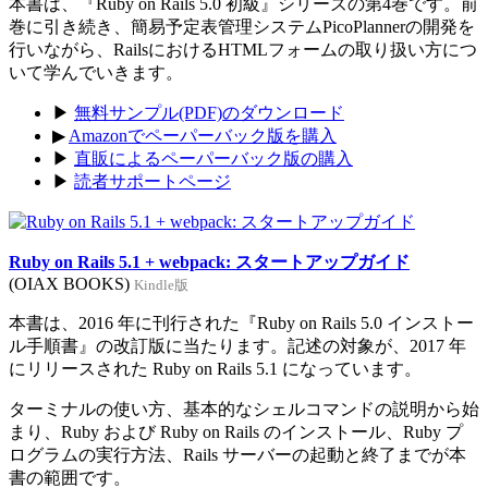
本書は、『Ruby on Rails 5.0 初級』シリーズの第4巻です。前
巻に引き続き、簡易予定表管理システムPicoPlannerの開発を
行いながら、RailsにおけるHTMLフォームの取り扱い方につ
いて学んでいきます。
▶
無料サンプル(PDF)のダウンロード
▶
Amazonでペーパーバック版を購入
▶
直販によるペーパーバック版の購入
▶
読者サポートページ
Ruby on Rails 5.1 + webpack: スタートアップガイド
(OIAX BOOKS)
Kindle版
本書は、2016 年に刊行された『Ruby on Rails 5.0 インストー
ル手順書』の改訂版に当たります。記述の対象が、2017 年
にリリースされた Ruby on Rails 5.1 になっています。
ターミナルの使い方、基本的なシェルコマンドの説明から始
まり、Ruby および Ruby on Rails のインストール、Ruby プ
ログラムの実行方法、Rails サーバーの起動と終了までが本
書の範囲です。