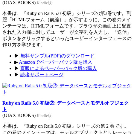
(OIAX BOOKS)
Kindle版
本書は、『Ruby on Rails 5.0 初級』シリーズの第3巻です。副
題「HTMLフォーム（前編）」が示すように、この巻のメイ
ンテーマは、HTMLフォームです。ブラウザの画面上に配置
された入力欄に対してユーザーが文字列を入力し、「送信」
ボタンをクリックするといったユーザーインターフェースの
作り方を学びます。
▶
無料サンプル(PDF)のダウンロード
▶
Amazonでペーパーバック版を購入
▶
直販によるペーパーバック版の購入
▶
読者サポートページ
Ruby on Rails 5.0 初級②: データベースとモデルオブジェク
ト
(OIAX BOOKS)
Kindle版
本書は、『Ruby on Rails 5.0 初級』シリーズの第 2 巻です。
この巻のメインテーマは、モデルオブジェクトとリレーショ