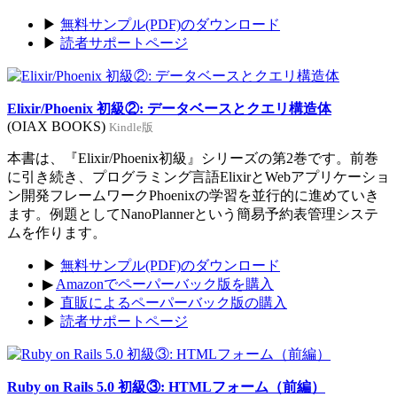
▶
無料サンプル(PDF)のダウンロード
▶
読者サポートページ
Elixir/Phoenix 初級②: データベースとクエリ構造体
(OIAX BOOKS)
Kindle版
本書は、『Elixir/Phoenix初級』シリーズの第2巻です。前巻
に引き続き、プログラミング言語ElixirとWebアプリケーショ
ン開発フレームワークPhoenixの学習を並行的に進めていき
ます。例題としてNanoPlannerという簡易予約表管理システ
ムを作ります。
▶
無料サンプル(PDF)のダウンロード
▶
Amazonでペーパーバック版を購入
▶
直販によるペーパーバック版の購入
▶
読者サポートページ
Ruby on Rails 5.0 初級③: HTMLフォーム（前編）