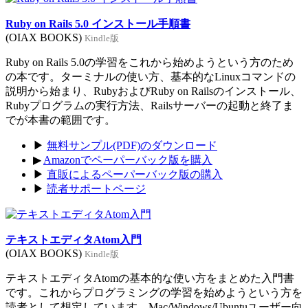
Ruby on Rails 5.0 インストール手順書
(OIAX BOOKS)
Kindle版
Ruby on Rails 5.0の学習をこれから始めようという方のため
の本です。ターミナルの使い方、基本的なLinuxコマンドの
説明から始まり、RubyおよびRuby on Railsのインストール、
Rubyプログラムの実行方法、Railsサーバーの起動と終了ま
でが本書の範囲です。
▶
無料サンプル(PDF)のダウンロード
▶
Amazonでペーパーバック版を購入
▶
直販によるペーパーバック版の購入
▶
読者サポートページ
テキストエディタAtom入門
(OIAX BOOKS)
Kindle版
テキストエディタAtomの基本的な使い方をまとめた入門書
です。これからプログラミングの学習を始めようという方を
読者として想定しています。Mac/Windows/Ubuntuユーザー向