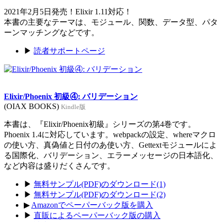
2021年2月5日発売！Elixir 1.11対応！
本書の主要なテーマは、モジュール、関数、データ型、パタ
ーンマッチングなどです。
▶
読者サポートページ
Elixir/Phoenix 初級④: バリデーション
(OIAX BOOKS)
Kindle版
本書は、『Elixir/Phoenix初級』シリーズの第4巻です。
Phoenix 1.4に対応しています。webpackの設定、whereマクロ
の使い方、真偽値と日付のあ使い方、Gettextモジュールによ
る国際化、バリデーション、エラーメッセージの日本語化、
など内容は盛りだくさんです。
▶
無料サンプル(PDF)のダウンロード(1)
▶
無料サンプル(PDF)のダウンロード(2)
▶
Amazonでペーパーバック版を購入
▶
直販によるペーパーバック版の購入