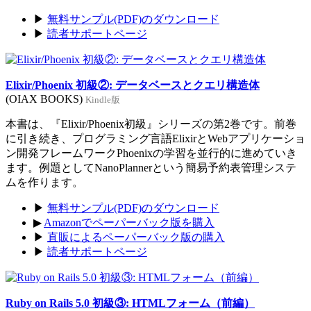
▶
無料サンプル(PDF)のダウンロード
▶
読者サポートページ
Elixir/Phoenix 初級②: データベースとクエリ構造体
(OIAX BOOKS)
Kindle版
本書は、『Elixir/Phoenix初級』シリーズの第2巻です。前巻
に引き続き、プログラミング言語ElixirとWebアプリケーショ
ン開発フレームワークPhoenixの学習を並行的に進めていき
ます。例題としてNanoPlannerという簡易予約表管理システ
ムを作ります。
▶
無料サンプル(PDF)のダウンロード
▶
Amazonでペーパーバック版を購入
▶
直販によるペーパーバック版の購入
▶
読者サポートページ
Ruby on Rails 5.0 初級③: HTMLフォーム（前編）