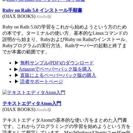
Ruby on Rails 5.0 インストール手順書
(OIAX BOOKS)
Kindle版
Ruby on Rails 5.0の学習をこれから始めようという方のため
の本です。ターミナルの使い方、基本的なLinuxコマンドの
説明から始まり、RubyおよびRuby on Railsのインストール、
Rubyプログラムの実行方法、Railsサーバーの起動と終了ま
でが本書の範囲です。
▶
無料サンプル(PDF)のダウンロード
▶
Amazonでペーパーバック版を購入
▶
直販によるペーパーバック版の購入
▶
読者サポートページ
テキストエディタAtom入門
(OIAX BOOKS)
Kindle版
テキストエディタAtomの基本的な使い方をまとめた入門書
です。これからプログラミングの学習を始めようという方を
読者として想定しています。Mac/Windows/Ubuntuユーザー向