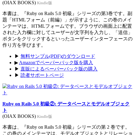
(OIAX BOOKS)
Kindle版
本書は、『Ruby on Rails 5.0 初級』シリーズの第3巻です。副
題「HTMLフォーム（前編）」が示すように、この巻のメイ
ンテーマは、HTMLフォームです。ブラウザの画面上に配置
された入力欄に対してユーザーが文字列を入力し、「送信」
ボタンをクリックするといったユーザーインターフェースの
作り方を学びます。
▶
無料サンプル(PDF)のダウンロード
▶
Amazonでペーパーバック版を購入
▶
直販によるペーパーバック版の購入
▶
読者サポートページ
Ruby on Rails 5.0 初級②: データベースとモデルオブジェク
ト
(OIAX BOOKS)
Kindle版
本書は、『Ruby on Rails 5.0 初級』シリーズの第 2 巻です。
この巻のメインテーマは、モデルオブジェクトとリレーショ