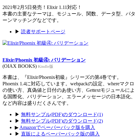
2021年2月5日発売！Elixir 1.11対応！
本書の主要なテーマは、モジュール、関数、データ型、パタ
ーンマッチングなどです。
▶
読者サポートページ
Elixir/Phoenix 初級④: バリデーション
(OIAX BOOKS)
Kindle版
本書は、『Elixir/Phoenix初級』シリーズの第4巻です。
Phoenix 1.4に対応しています。webpackの設定、whereマクロ
の使い方、真偽値と日付のあ使い方、Gettextモジュールによ
る国際化、バリデーション、エラーメッセージの日本語化、
など内容は盛りだくさんです。
▶
無料サンプル(PDF)のダウンロード(1)
▶
無料サンプル(PDF)のダウンロード(2)
▶
Amazonでペーパーバック版を購入
▶
直販によるペーパーバック版の購入