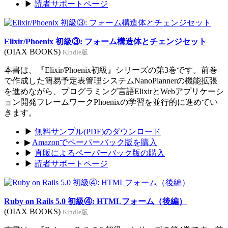
▶
読者サポートページ
Elixir/Phoenix 初級③: フォーム構造体とチェンジセット
(OIAX BOOKS)
Kindle版
本書は、『Elixir/Phoenix初級』シリーズの第3巻です。前巻
で作成した簡易予定表管理システムNanoPlannerの機能拡張
を進めながら、プログラミング言語ElixirとWebアプリケーシ
ョン開発フレームワークPhoenixの学習を並行的に進めてい
きます。
▶
無料サンプル(PDF)のダウンロード
▶
Amazonでペーパーバック版を購入
▶
直販によるペーパーバック版の購入
▶
読者サポートページ
Ruby on Rails 5.0 初級④: HTMLフォーム（後編）
(OIAX BOOKS)
Kindle版