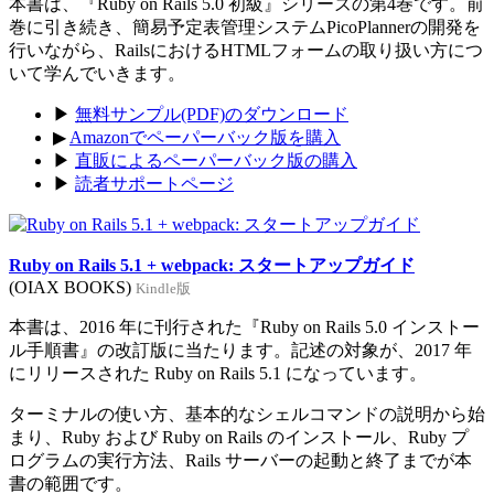
本書は、『Ruby on Rails 5.0 初級』シリーズの第4巻です。前
巻に引き続き、簡易予定表管理システムPicoPlannerの開発を
行いながら、RailsにおけるHTMLフォームの取り扱い方につ
いて学んでいきます。
▶
無料サンプル(PDF)のダウンロード
▶
Amazonでペーパーバック版を購入
▶
直販によるペーパーバック版の購入
▶
読者サポートページ
Ruby on Rails 5.1 + webpack: スタートアップガイド
(OIAX BOOKS)
Kindle版
本書は、2016 年に刊行された『Ruby on Rails 5.0 インストー
ル手順書』の改訂版に当たります。記述の対象が、2017 年
にリリースされた Ruby on Rails 5.1 になっています。
ターミナルの使い方、基本的なシェルコマンドの説明から始
まり、Ruby および Ruby on Rails のインストール、Ruby プ
ログラムの実行方法、Rails サーバーの起動と終了までが本
書の範囲です。