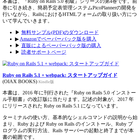
本書は、『Ruby on Rails 5.0 初級』シリーズの第4巻です。前
巻に引き続き、簡易予定表管理システムPicoPlannerの開発を
行いながら、RailsにおけるHTMLフォームの取り扱い方につ
いて学んでいきます。
▶
無料サンプル(PDF)のダウンロード
▶
Amazonでペーパーバック版を購入
▶
直販によるペーパーバック版の購入
▶
読者サポートページ
Ruby on Rails 5.1 + webpack: スタートアップガイド
(OIAX BOOKS)
Kindle版
本書は、2016 年に刊行された『Ruby on Rails 5.0 インストー
ル手順書』の改訂版に当たります。記述の対象が、2017 年
にリリースされた Ruby on Rails 5.1 になっています。
ターミナルの使い方、基本的なシェルコマンドの説明から始
まり、Ruby および Ruby on Rails のインストール、Ruby プ
ログラムの実行方法、Rails サーバーの起動と終了までが本
書の範囲です。