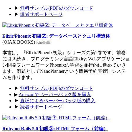
▶
無料サンプル(PDF)のダウンロード
▶
読者サポートページ
Elixir/Phoenix 初級②: データベースとクエリ構造体
(OIAX BOOKS)
Kindle版
本書は、『Elixir/Phoenix初級』シリーズの第2巻です。前巻
に引き続き、プログラミング言語ElixirとWebアプリケーショ
ン開発フレームワークPhoenixの学習を並行的に進めていき
ます。例題としてNanoPlannerという簡易予約表管理システ
ムを作ります。
▶
無料サンプル(PDF)のダウンロード
▶
Amazonでペーパーバック版を購入
▶
直販によるペーパーバック版の購入
▶
読者サポートページ
Ruby on Rails 5.0 初級③: HTMLフォーム（前編）