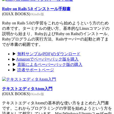
Ruby on Rails 5.0 インストール手順書
(OIAX BOOKS)
Kindle版
Ruby on Rails 5.0の学習をこれから始めようという方のため
の本です。ターミナルの使い方、基本的なLinuxコマンドの
説明から始まり、RubyおよびRuby on Railsのインストール、
Rubyプログラムの実行方法、Railsサーバーの起動と終了ま
でが本書の範囲です。
▶
無料サンプル(PDF)のダウンロード
▶
Amazonでペーパーバック版を購入
▶
直販によるペーパーバック版の購入
▶
読者サポートページ
テキストエディタAtom入門
(OIAX BOOKS)
Kindle版
テキストエディタAtomの基本的な使い方をまとめた入門書
です。これからプログラミングの学習を始めようという方を
読者として想定しています。Mac/Windows/Ubuntuユーザー向