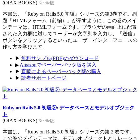
(OIAX BOOKS)
Kindle版
本書は、『Ruby on Rails 5.0 初級』シリーズの第3巻です。副
題「HTMLフォーム（前編）」が示すように、この巻のメイ
ンテーマは、HTMLフォームです。ブラウザの画面上に配置
された入力欄に対してユーザーが文字列を入力し、「送信」
ボタンをクリックするといったユーザーインターフェースの
作り方を学びます。
▶
無料サンプル(PDF)のダウンロード
▶
Amazonでペーパーバック版を購入
▶
直販によるペーパーバック版の購入
▶
読者サポートページ
Ruby on Rails 5.0 初級②: データベースとモデルオブジェク
ト
(OIAX BOOKS)
Kindle版
本書は、『Ruby on Rails 5.0 初級』シリーズの第 2 巻です。
この巻のメインテーマは、モデルオブジェクトとリレーショ