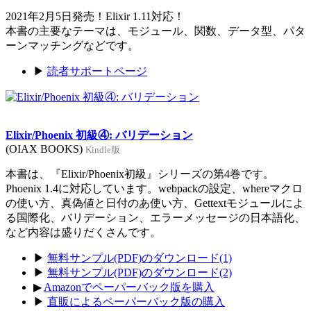
2021年2月5日発売！Elixir 1.11対応！
本書の主要なテーマは、モジュール、関数、データ型、パタ
ーンマッチングなどです。
▶
読者サポートページ
Elixir/Phoenix 初級④: バリデーション
(OIAX BOOKS)
Kindle版
本書は、『Elixir/Phoenix初級』シリーズの第4巻です。
Phoenix 1.4に対応しています。webpackの設定、whereマクロ
の使い方、真偽値と日付のあ使い方、Gettextモジュールによ
る国際化、バリデーション、エラーメッセージの日本語化、
など内容は盛りだくさんです。
▶
無料サンプル(PDF)のダウンロード(1)
▶
無料サンプル(PDF)のダウンロード(2)
▶
Amazonでペーパーバック版を購入
▶
直販によるペーパーバック版の購入