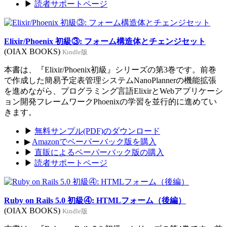
▶
読者サポートページ
Elixir/Phoenix 初級③: フォーム構造体とチェンジセット
(OIAX BOOKS)
Kindle版
本書は、『Elixir/Phoenix初級』シリーズの第3巻です。前巻
で作成した簡易予定表管理システムNanoPlannerの機能拡張
を進めながら、プログラミング言語ElixirとWebアプリケーシ
ョン開発フレームワークPhoenixの学習を並行的に進めてい
きます。
▶
無料サンプル(PDF)のダウンロード
▶
Amazonでペーパーバック版を購入
▶
直販によるペーパーバック版の購入
▶
読者サポートページ
Ruby on Rails 5.0 初級④: HTMLフォーム（後編）
(OIAX BOOKS)
Kindle版