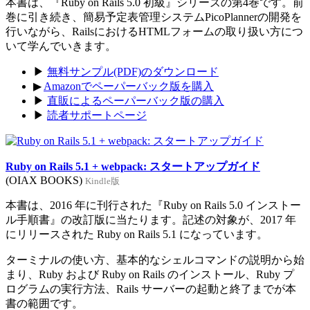
本書は、『Ruby on Rails 5.0 初級』シリーズの第4巻です。前
巻に引き続き、簡易予定表管理システムPicoPlannerの開発を
行いながら、RailsにおけるHTMLフォームの取り扱い方につ
いて学んでいきます。
▶
無料サンプル(PDF)のダウンロード
▶
Amazonでペーパーバック版を購入
▶
直販によるペーパーバック版の購入
▶
読者サポートページ
Ruby on Rails 5.1 + webpack: スタートアップガイド
(OIAX BOOKS)
Kindle版
本書は、2016 年に刊行された『Ruby on Rails 5.0 インストー
ル手順書』の改訂版に当たります。記述の対象が、2017 年
にリリースされた Ruby on Rails 5.1 になっています。
ターミナルの使い方、基本的なシェルコマンドの説明から始
まり、Ruby および Ruby on Rails のインストール、Ruby プ
ログラムの実行方法、Rails サーバーの起動と終了までが本
書の範囲です。