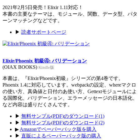
2021年2月5日発売！Elixir 1.11対応！
本書の主要なテーマは、モジュール、関数、データ型、パタ
ーンマッチングなどです。
▶
読者サポートページ
Elixir/Phoenix 初級④: バリデーション
(OIAX BOOKS)
Kindle版
本書は、『Elixir/Phoenix初級』シリーズの第4巻です。
Phoenix 1.4に対応しています。webpackの設定、whereマクロ
の使い方、真偽値と日付のあ使い方、Gettextモジュールによ
る国際化、バリデーション、エラーメッセージの日本語化、
など内容は盛りだくさんです。
▶
無料サンプル(PDF)のダウンロード(1)
▶
無料サンプル(PDF)のダウンロード(2)
▶
Amazonでペーパーバック版を購入
▶
直販によるペーパーバック版の購入