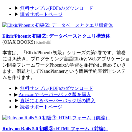
▶
無料サンプル(PDF)のダウンロード
▶
読者サポートページ
Elixir/Phoenix 初級②: データベースとクエリ構造体
(OIAX BOOKS)
Kindle版
本書は、『Elixir/Phoenix初級』シリーズの第2巻です。前巻
に引き続き、プログラミング言語ElixirとWebアプリケーショ
ン開発フレームワークPhoenixの学習を並行的に進めていき
ます。例題としてNanoPlannerという簡易予約表管理システ
ムを作ります。
▶
無料サンプル(PDF)のダウンロード
▶
Amazonでペーパーバック版を購入
▶
直販によるペーパーバック版の購入
▶
読者サポートページ
Ruby on Rails 5.0 初級③: HTMLフォーム（前編）