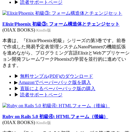
▶
読者サポートページ
Elixir/Phoenix 初級③: フォーム構造体とチェンジセット
(OIAX BOOKS)
Kindle版
本書は、『Elixir/Phoenix初級』シリーズの第3巻です。前巻
で作成した簡易予定表管理システムNanoPlannerの機能拡張
を進めながら、プログラミング言語ElixirとWebアプリケーシ
ョン開発フレームワークPhoenixの学習を並行的に進めてい
きます。
▶
無料サンプル(PDF)のダウンロード
▶
Amazonでペーパーバック版を購入
▶
直販によるペーパーバック版の購入
▶
読者サポートページ
Ruby on Rails 5.0 初級④: HTMLフォーム（後編）
(OIAX BOOKS)
Kindle版