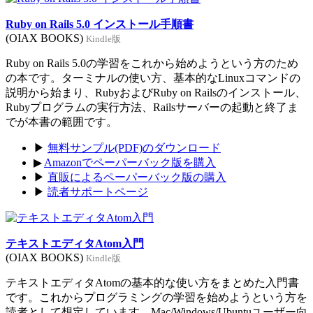
Ruby on Rails 5.0 インストール手順書
(OIAX BOOKS)
Kindle版
Ruby on Rails 5.0の学習をこれから始めようという方のため
の本です。ターミナルの使い方、基本的なLinuxコマンドの
説明から始まり、RubyおよびRuby on Railsのインストール、
Rubyプログラムの実行方法、Railsサーバーの起動と終了ま
でが本書の範囲です。
▶
無料サンプル(PDF)のダウンロード
▶
Amazonでペーパーバック版を購入
▶
直販によるペーパーバック版の購入
▶
読者サポートページ
テキストエディタAtom入門
(OIAX BOOKS)
Kindle版
テキストエディタAtomの基本的な使い方をまとめた入門書
です。これからプログラミングの学習を始めようという方を
読者として想定しています。Mac/Windows/Ubuntuユーザー向