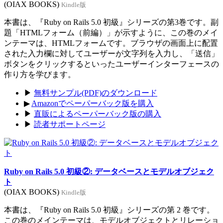
(OIAX BOOKS)
Kindle版
本書は、『Ruby on Rails 5.0 初級』シリーズの第3巻です。副
題「HTMLフォーム（前編）」が示すように、この巻のメイ
ンテーマは、HTMLフォームです。ブラウザの画面上に配置
された入力欄に対してユーザーが文字列を入力し、「送信」
ボタンをクリックするといったユーザーインターフェースの
作り方を学びます。
▶
無料サンプル(PDF)のダウンロード
▶
Amazonでペーパーバック版を購入
▶
直販によるペーパーバック版の購入
▶
読者サポートページ
Ruby on Rails 5.0 初級②: データベースとモデルオブジェク
ト
(OIAX BOOKS)
Kindle版
本書は、『Ruby on Rails 5.0 初級』シリーズの第 2 巻です。
この巻のメインテーマは、モデルオブジェクトとリレーショ