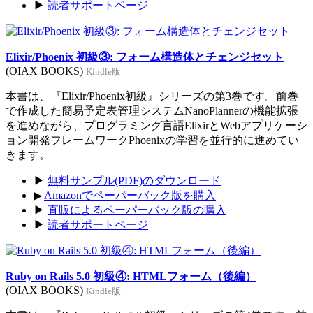
▶
読者サポートページ
Elixir/Phoenix 初級③: フォーム構造体とチェンジセット
(OIAX BOOKS)
Kindle版
本書は、『Elixir/Phoenix初級』シリーズの第3巻です。前巻
で作成した簡易予定表管理システムNanoPlannerの機能拡張
を進めながら、プログラミング言語ElixirとWebアプリケーシ
ョン開発フレームワークPhoenixの学習を並行的に進めてい
きます。
▶
無料サンプル(PDF)のダウンロード
▶
Amazonでペーパーバック版を購入
▶
直販によるペーパーバック版の購入
▶
読者サポートページ
Ruby on Rails 5.0 初級④: HTMLフォーム（後編）
(OIAX BOOKS)
Kindle版