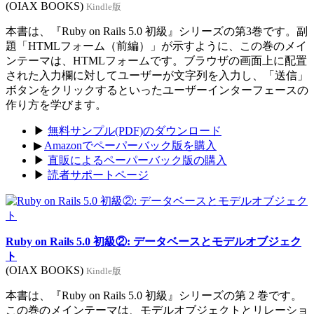
(OIAX BOOKS)
Kindle版
本書は、『Ruby on Rails 5.0 初級』シリーズの第3巻です。副
題「HTMLフォーム（前編）」が示すように、この巻のメイ
ンテーマは、HTMLフォームです。ブラウザの画面上に配置
された入力欄に対してユーザーが文字列を入力し、「送信」
ボタンをクリックするといったユーザーインターフェースの
作り方を学びます。
▶
無料サンプル(PDF)のダウンロード
▶
Amazonでペーパーバック版を購入
▶
直販によるペーパーバック版の購入
▶
読者サポートページ
Ruby on Rails 5.0 初級②: データベースとモデルオブジェク
ト
(OIAX BOOKS)
Kindle版
本書は、『Ruby on Rails 5.0 初級』シリーズの第 2 巻です。
この巻のメインテーマは、モデルオブジェクトとリレーショ