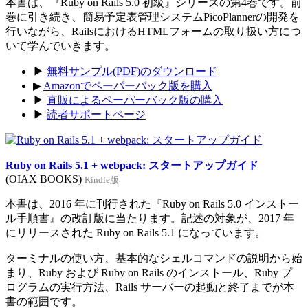
本書は、『Ruby on Rails 5.0 初級』シリーズの第4巻です。前
巻に引き続き、簡易予定表管理システムPicoPlannerの開発を
行いながら、RailsにおけるHTMLフォームの取り扱い方につ
いて学んでいきます。
▶
無料サンプル(PDF)のダウンロード
▶
Amazonでペーパーバック版を購入
▶
直販によるペーパーバック版の購入
▶
読者サポートページ
Ruby on Rails 5.1 + webpack: スタートアップガイド
(OIAX BOOKS)
Kindle版
本書は、2016 年に刊行された『Ruby on Rails 5.0 インストー
ル手順書』の改訂版に当たります。記述の対象が、2017 年
にリリースされた Ruby on Rails 5.1 になっています。
ターミナルの使い方、基本的なシェルコマンドの説明から始
まり、Ruby および Ruby on Rails のインストール、Ruby プ
ログラムの実行方法、Rails サーバーの起動と終了までが本
書の範囲です。