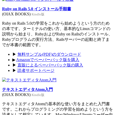
Ruby on Rails 5.0 インストール手順書
(OIAX BOOKS)
Kindle版
Ruby on Rails 5.0の学習をこれから始めようという方のため
の本です。ターミナルの使い方、基本的なLinuxコマンドの
説明から始まり、RubyおよびRuby on Railsのインストール、
Rubyプログラムの実行方法、Railsサーバーの起動と終了ま
でが本書の範囲です。
▶
無料サンプル(PDF)のダウンロード
▶
Amazonでペーパーバック版を購入
▶
直販によるペーパーバック版の購入
▶
読者サポートページ
テキストエディタAtom入門
(OIAX BOOKS)
Kindle版
テキストエディタAtomの基本的な使い方をまとめた入門書
です。これからプログラミングの学習を始めようという方を
読者として想定しています。Mac/Windows/Ubuntuユーザー向