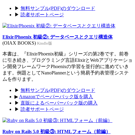
▶
無料サンプル(PDF)のダウンロード
▶
読者サポートページ
Elixir/Phoenix 初級②: データベースとクエリ構造体
(OIAX BOOKS)
Kindle版
本書は、『Elixir/Phoenix初級』シリーズの第2巻です。前巻
に引き続き、プログラミング言語ElixirとWebアプリケーショ
ン開発フレームワークPhoenixの学習を並行的に進めていき
ます。例題としてNanoPlannerという簡易予約表管理システ
ムを作ります。
▶
無料サンプル(PDF)のダウンロード
▶
Amazonでペーパーバック版を購入
▶
直販によるペーパーバック版の購入
▶
読者サポートページ
Ruby on Rails 5.0 初級③: HTMLフォーム（前編）