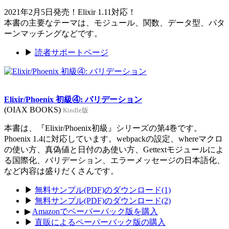
2021年2月5日発売！Elixir 1.11対応！
本書の主要なテーマは、モジュール、関数、データ型、パタ
ーンマッチングなどです。
▶
読者サポートページ
Elixir/Phoenix 初級④: バリデーション
(OIAX BOOKS)
Kindle版
本書は、『Elixir/Phoenix初級』シリーズの第4巻です。
Phoenix 1.4に対応しています。webpackの設定、whereマクロ
の使い方、真偽値と日付のあ使い方、Gettextモジュールによ
る国際化、バリデーション、エラーメッセージの日本語化、
など内容は盛りだくさんです。
▶
無料サンプル(PDF)のダウンロード(1)
▶
無料サンプル(PDF)のダウンロード(2)
▶
Amazonでペーパーバック版を購入
▶
直販によるペーパーバック版の購入