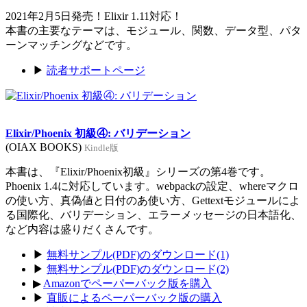
2021年2月5日発売！Elixir 1.11対応！
本書の主要なテーマは、モジュール、関数、データ型、パタ
ーンマッチングなどです。
▶
読者サポートページ
Elixir/Phoenix 初級④: バリデーション
(OIAX BOOKS)
Kindle版
本書は、『Elixir/Phoenix初級』シリーズの第4巻です。
Phoenix 1.4に対応しています。webpackの設定、whereマクロ
の使い方、真偽値と日付のあ使い方、Gettextモジュールによ
る国際化、バリデーション、エラーメッセージの日本語化、
など内容は盛りだくさんです。
▶
無料サンプル(PDF)のダウンロード(1)
▶
無料サンプル(PDF)のダウンロード(2)
▶
Amazonでペーパーバック版を購入
▶
直販によるペーパーバック版の購入