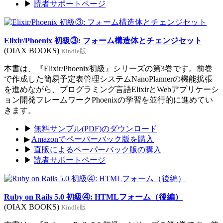
▶
読者サポートページ
Elixir/Phoenix 初級③: フォーム構造体とチェンジセット
(OIAX BOOKS)
Kindle版
本書は、『Elixir/Phoenix初級』シリーズの第3巻です。前巻
で作成した簡易予定表管理システムNanoPlannerの機能拡張
を進めながら、プログラミング言語ElixirとWebアプリケーシ
ョン開発フレームワークPhoenixの学習を並行的に進めてい
きます。
▶
無料サンプル(PDF)のダウンロード
▶
Amazonでペーパーバック版を購入
▶
直販によるペーパーバック版の購入
▶
読者サポートページ
Ruby on Rails 5.0 初級④: HTMLフォーム（後編）
(OIAX BOOKS)
Kindle版