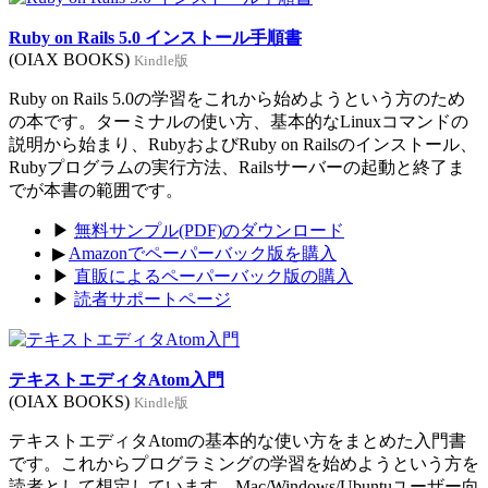
Ruby on Rails 5.0 インストール手順書
(OIAX BOOKS)
Kindle版
Ruby on Rails 5.0の学習をこれから始めようという方のため
の本です。ターミナルの使い方、基本的なLinuxコマンドの
説明から始まり、RubyおよびRuby on Railsのインストール、
Rubyプログラムの実行方法、Railsサーバーの起動と終了ま
でが本書の範囲です。
▶
無料サンプル(PDF)のダウンロード
▶
Amazonでペーパーバック版を購入
▶
直販によるペーパーバック版の購入
▶
読者サポートページ
テキストエディタAtom入門
(OIAX BOOKS)
Kindle版
テキストエディタAtomの基本的な使い方をまとめた入門書
です。これからプログラミングの学習を始めようという方を
読者として想定しています。Mac/Windows/Ubuntuユーザー向