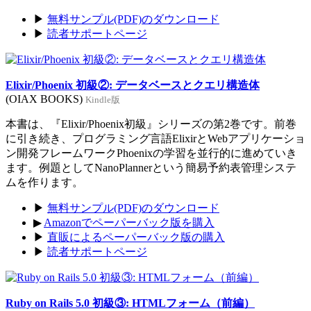
▶
無料サンプル(PDF)のダウンロード
▶
読者サポートページ
Elixir/Phoenix 初級②: データベースとクエリ構造体
(OIAX BOOKS)
Kindle版
本書は、『Elixir/Phoenix初級』シリーズの第2巻です。前巻
に引き続き、プログラミング言語ElixirとWebアプリケーショ
ン開発フレームワークPhoenixの学習を並行的に進めていき
ます。例題としてNanoPlannerという簡易予約表管理システ
ムを作ります。
▶
無料サンプル(PDF)のダウンロード
▶
Amazonでペーパーバック版を購入
▶
直販によるペーパーバック版の購入
▶
読者サポートページ
Ruby on Rails 5.0 初級③: HTMLフォーム（前編）