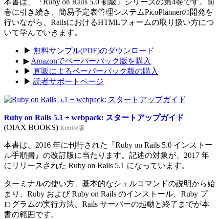
本書は、『Ruby on Rails 5.0 初級』シリーズの第4巻です。前
巻に引き続き、簡易予定表管理システムPicoPlannerの開発を
行いながら、RailsにおけるHTMLフォームの取り扱い方につ
いて学んでいきます。
▶
無料サンプル(PDF)のダウンロード
▶
Amazonでペーパーバック版を購入
▶
直販によるペーパーバック版の購入
▶
読者サポートページ
Ruby on Rails 5.1 + webpack: スタートアップガイド
(OIAX BOOKS)
Kindle版
本書は、2016 年に刊行された『Ruby on Rails 5.0 インストー
ル手順書』の改訂版に当たります。記述の対象が、2017 年
にリリースされた Ruby on Rails 5.1 になっています。
ターミナルの使い方、基本的なシェルコマンドの説明から始
まり、Ruby および Ruby on Rails のインストール、Ruby プ
ログラムの実行方法、Rails サーバーの起動と終了までが本
書の範囲です。