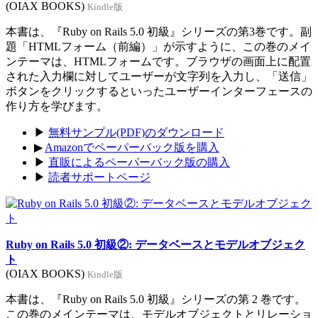
(OIAX BOOKS)
Kindle版
本書は、『Ruby on Rails 5.0 初級』シリーズの第3巻です。副
題「HTMLフォーム（前編）」が示すように、この巻のメイ
ンテーマは、HTMLフォームです。ブラウザの画面上に配置
された入力欄に対してユーザーが文字列を入力し、「送信」
ボタンをクリックするといったユーザーインターフェースの
作り方を学びます。
▶
無料サンプル(PDF)のダウンロード
▶
Amazonでペーパーバック版を購入
▶
直販によるペーパーバック版の購入
▶
読者サポートページ
Ruby on Rails 5.0 初級②: データベースとモデルオブジェク
ト
(OIAX BOOKS)
Kindle版
本書は、『Ruby on Rails 5.0 初級』シリーズの第 2 巻です。
この巻のメインテーマは、モデルオブジェクトとリレーショ