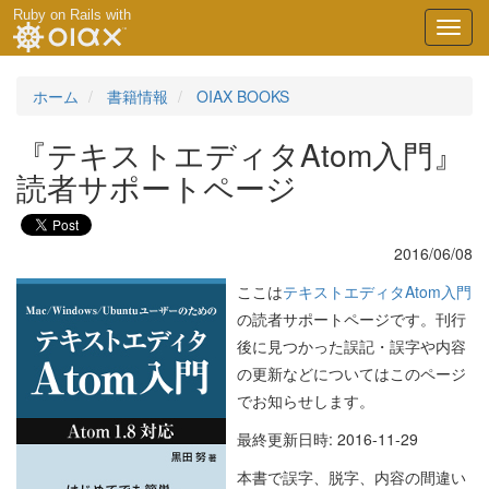
Ruby on Rails with
Toggl
navig
ホーム
書籍情報
OIAX BOOKS
『テキストエディタAtom入門』
読者サポートページ
2016/06/08
ここは
テキストエディタAtom入門
の読者サポートページです。刊行
後に見つかった誤記・誤字や内容
の更新などについてはこのページ
でお知らせします。
最終更新日時: 2016-11-29
本書で誤字、脱字、内容の間違い