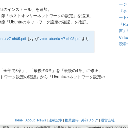
ージ
dditionsのインストール」を追加。
『テ
.1節「ホストオンリーネットワークの設定」を追加。
ート
3節「Ubuntuのネットワーク設定の確認」を改訂。
『Ru
書』
Vir
ntu-v7-ch05.pdf
および
vbox-ubuntu-v7-ch08.pdf
より
読者
。
「全部で8章」、「最後の3章」を「最後の4章」に修正。
ネットワーク設定の確認」から「Ubuntuのネットワーク設定の
|
Home
|
About
|
News
|
連載記事
|
推薦書籍
|
外部リンク
|
運営会社
|
・イラストなどの無断複写・転載等を禁じます。 Copyright © 2007-2025 Oiax Inc., Al