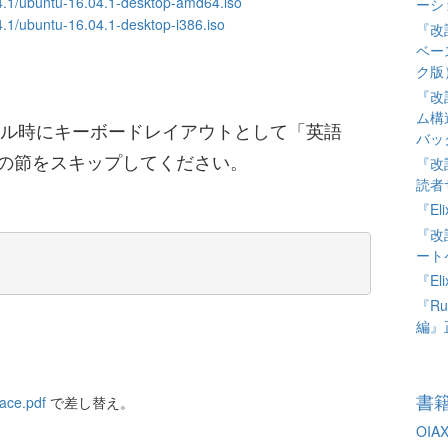
04.1/ubuntu-16.04.1-desktop-amd64.iso
ーシ
4.1/ubuntu-16.04.1-desktop-i386.iso
『改訂
ベー
ク版
『改訂
ム構
インストール時にキーボードレイアウトとして「英語
バッ
この節をスキップしてください。
『改訂
読者
『El
『改訂
ート
『E
『Ru
編』
書
lace.pdf
で差し替え。
OIA