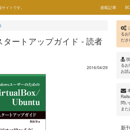
連載記事
B
sの情報サイトです。
S
るお
untuスタートアップガイド - 読者
ださ
技
るお
2016/04/29
お読
Ra
問い
また
新