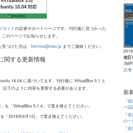
アップガイド
の読者サポートページです。刊行後に見つかった
、このページでお知らせします。
を見つけた方は、
hermes@oiax.jp
までご連絡ください。
20
改訂4
に関する更新情報
(IMP
読者
buntu 16.04 に基づいてます。刊行後に VirtualBox 5.1 と
れたため、以下のように内容を更新する必要があります。
新
『改訂
18」を「VirtualBox 5.1.4」で置き換えてください。
ー認
『改訂
日」を「2016年9月1日」で置き換えてください。
の一
『改訂