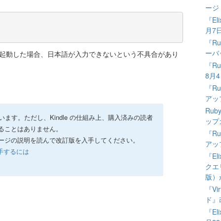
ージ
『El
月7
『Ru
ーバ
起動した場合、日本語が入力できないという不具合があり
『Ru
8月
『Rub
アッ
Ruby
ています。ただし、Kindle の仕組み上、購入済みの読者
ップ
ることはありません。
『Rub
ージの説明を読んで改訂版を入手してください。
アッ
入手するには
『El
クエ
版）
『Vi
ド』
『El