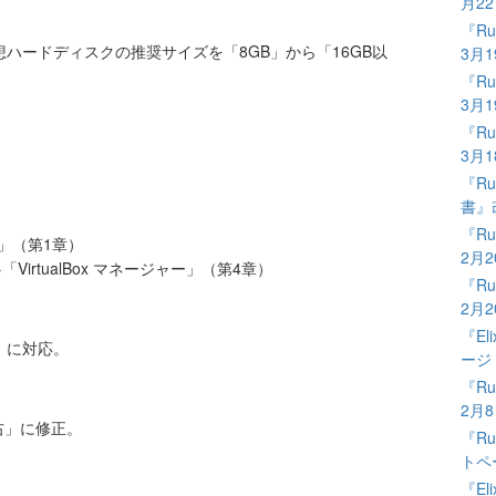
月2
『Ru
ハードディスクの推奨サイズを「8GB」から「16GB以
3月
『Ru
3月
『Ru
3月
『Ru
書』
『Ru
10」（第1章）
2月
→「VirtualBox マネージャー」（第4章）
『Ru
2月
『El
04.1 に対応。
ージ
『Ru
2月
右」に修正。
『Ru
トペ
『El