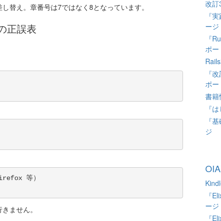
改訂3
差し替え。章番号は7ではなく8となっています。
『実践
の正誤表
ージ
『Ru
ポー
Ra
『改訂
ポー
書籍
『は
『基礎
ジ
OI
irefox 等）

Ki
『El
ージ
まく行きません。
『El